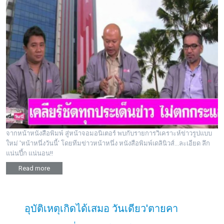
จากหน้าหนังสือพิมพ์ สู่หน้าจอมอนิเตอร์ พบกับรายการวิเคราะห์ข่าวรูปแบบ
ใหม่ 'หน้าหนึ่งวันนี้' โดยทีมข่าวหน้าหนึ่ง หนังสือพิมพ์เดลินิวส์...ละเอียด ลึก
แน่นปึ้ก แน่นอน!!
Read more
อุบัติเหตุเกิดได้เสมอ วันเดียว'ตายคา