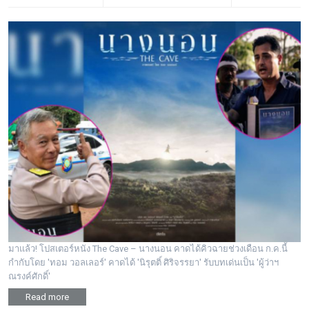
มาแล้ว! โปสเตอร์หนัง The Cave – นางนอน คาดได้คิวฉายช่วงเดือน ก.ค.นี้
กำกับโดย 'ทอม วอลเลอร์' คาดได้ 'นิรุตติ์ ศิริจรรยา' รับบทเด่นเป็น 'ผู้ว่าฯ
ณรงค์ศักดิ์'
Read more