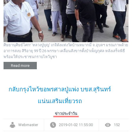
พระดอทกะฉ่อน
กะฉ่อนช้อปปิ้ง
ติดต่อ
ศิษยานุศิษย์โศก! 'หลวงปู่บุญ' เกจิดังแห่งวัดบ้านหมากมี่ จ.อุบลฯ มรณภาพด้วย
อาการสงบ สิริอายุ 99 ปี 26 พรรษา เคลื่อนสังขารตั้งบำเพ็ญกุศล หลังเสร็จพิธี
พร้อมให้ประชาชนกราบไหว้บูชา
Read more
กลับกรุงไหว้ขอพรศาลปู่แพ่ง บขส.สุรินทร์
แน่นเสริมเที่ยวรถ
ข่าวประจำวัน
Webmaster
2019-01-02 11:55:00
152