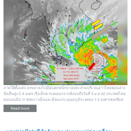
ภาคใต้ตั้งแต่จ.สงขลาลงไปมีฝนตกหนักบางแห่ง ส่วนบริเวณอ่าวไทยตอนล่าง
มีคลื่นสูง 2-4 เมตร เรือเล็กควรงดออกจากฝั่งจนถึงวันที่ 5 ม.ค.62 ประเทศไทย
ตอนบนมีอากาศหนาวเย็นและมีลมแรง อุณหภูมิจะลดลง 1-3 องศาเซลเซียส
Read more