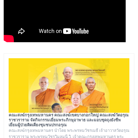
คณะสงฆ์กรุงเทพมหานคร คณะสงฆ์เขตบางกอกใหญ่ คณะสงฆ์วัดอรุณ
ราชวราราม จัดกิจกรรมเยี่ยมพระภิกษุอาพาธ และมอบชุดถุงยังชีพ
เยี่ยมผู้ป่วยติดเตียงชุมชนปรกอรุณ
คณะสงฆ์กรุงเทพมหานคร นำโดย พระพรหมวัชรเมธี เจ้าอาวาสวัดอรุณ
ราชวราราม พระพรหมวัชรวิมลมุนี วิ. เจ้าคณะกรุงเทพมหานคร พระ