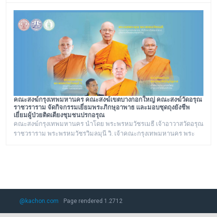
เลขานุการวัดอรุณราชวราราม และคณะร่วมประชุมกับรองนายก
รัฐมนตรี เรื่องเสนอพระปรางค์เป็นมรดกโลก ณ ทำเนียบรัฐบาล
คณะสงฆ์กรุงเทพมหานคร คณะสงฆ์เขตบางกอกใหญ่ คณะสงฆ์วัดอรุณ
ราชวราราม จัดกิจกรรมเยี่ยมพระภิกษุอาพาธ และมอบชุดถุงยังชีพ
เยี่ยมผู้ป่วยติดเตียงชุมชนปรกอรุณ
คณะสงฆ์กรุงเทพมหานคร นำโดย พระพรหมวัชรเมธี เจ้าอาวาสวัดอรุณ
ราชวราราม พระพรหมวัชรวิมลมุนี วิ. เจ้าคณะกรุงเทพมหานคร พระ
ราชปัญญารังษี เจ้าคณะเขตบางกอกใหญ่ เจ้าอาวาสวัดชิโนรสาราม
และ พระราชวชิรรัตนาภรณ์ ดร. (ชุมพร นิติสาโร) เจ้าคณะแขวงวัด
อรุณ, เลขานุการวัดอรุณราชวราราม นายเกียรติวิสุทธิ์ เพ็ชรหมื่นไวย ผู้
อำนวยการเขตบางกอกใหญ่ จัดโครงการเยี่ยมพระภิกษุอาพาธในเขต
บางกอกใหญ่ และเยี่ยม/มอบถุงยังชีพผู้
@kachon.com
Page rendered 1.2712