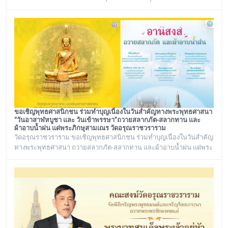
เทพวชิรปัญโญภาส เจ้าคณะเขตบางกอกใหญ่ เจ้าอาวาสวัดชิโนรสาราม
และ พระราชวชิรรัตนาภรณ์ ดร. (ชุมพร นิติสาโร) เจ้าคณะแขวงวัด
อรุณ, รองวัดอรุณราชวราราม นายเกียรติวิสุทธิ์ เพ็ชรหมื่นไวย ผู้อำนวย
การเขตบางกอกใหญ่ จัดโครงการเยี่ยมพระภิกษุอาพาธในเขต
บางกอกใหญ่ และเยี่ยม/มอบถุงยัง
ขอเชิญพุทธศาสนิกชน ร่วมทำบุญเนื่องในวันสำคัญทางพระพุทธศาสนา
“วันอาสาฬหบูชา และ วันเข้าพรรษา”ถวายสลากภัต-สลากทาน และ
ผ้าอาบน้ำฝน แด่พระภิกษุสามเณร วัดอรุณราชวราราม
วัดอรุณราชวราราม ขอเชิญพุทธศาสนิกชน ร่วมทำบุญเนื่องในวันสำคัญ
ทางพระพุทธศาสนา ถวายสลากภัต-สลากทาน และผ้าอาบน้ำฝน แด่พระ
ภิกษุสามเณร วัดอรุณราชวราราม ๑๓๖ รูป วันพฤหัสบดี ที่ ๓๐ กรกฎาคม
พ.ศ. ๒๕๖๙ เวลา ๑๒.๐๐ น. ณ พระวิหาร วัดอรุณราชวราราม
กรุงเทพมหานคร