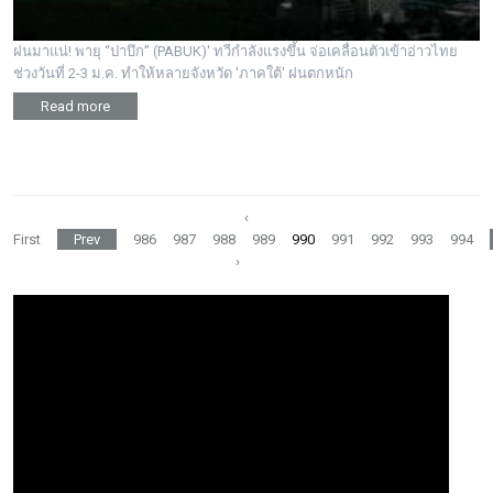
ฝนมาแน่! พายุ “ปาบึก” (PABUK)' ทวีกำลังแรงขึ้น จ่อเคลื่อนตัวเข้าอ่าวไทย
ช่วงวันที่ 2-3 ม.ค. ทำให้หลายจังหวัด 'ภาคใต้' ฝนตกหนัก
Read more
‹
First
Prev
986
987
988
989
990
991
992
993
994
›