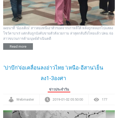
เผยนาที 'น้องเต้เน่' สาวสองหนีเอาตัวรอดจากเกาหลีใต้ หลังถูกหลอกไปแสดง
โชว์คาบาเร่ แต่กลับถูกบังคับขายตัวสังเวยกาม ล่าสุดกลับถึงไทยแล้ว ปคม.จ่อ
สาวขบวนการค้ามนุษย์ดำเนินคดี
Read more
'ปาบึก'จ่อเคลื่อนลงอ่าวไทย 'เหนือ-อีสาน'เย็น
ลง1-3องศา
ข่าวประจำวัน
Webmaster
2019-01-02 05:50:00
177