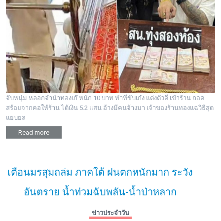
จับหนุ่ม หลอกจำนำทองเก๊ หนัก 10 บาท ทำทีขับเก๋ง แต่งตัวดี เข้าร้าน ถอด
สร้อยจากคอให้ร้าน ได้เงิน 5.2 แสน อ้างมีคนจ้างมา เจ้าของร้านทองแฉวิธีสุด
แยบยล
Read more
เตือนมรสุมถล่ม ภาคใต้ ฝนตกหนักมาก ระวัง
อันตราย น้ำท่วมฉับพลัน-น้ำป่าหลาก
ข่าวประจำวัน