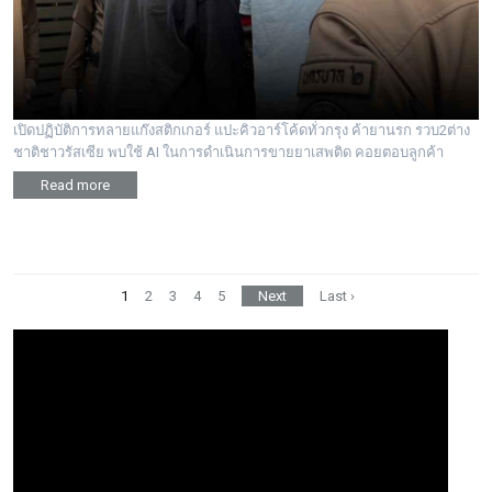
เปิดปฏิบัติการทลายแก๊งสติกเกอร์ แปะคิวอาร์โค้ดทั่วกรุง ค้ายานรก รวบ2ต่าง
ชาติชาวรัสเซีย พบใช้ AI ในการดำเนินการขายยาเสพติด คอยตอบลูกค้า
Read more
1
2
3
4
5
Next
Last ›