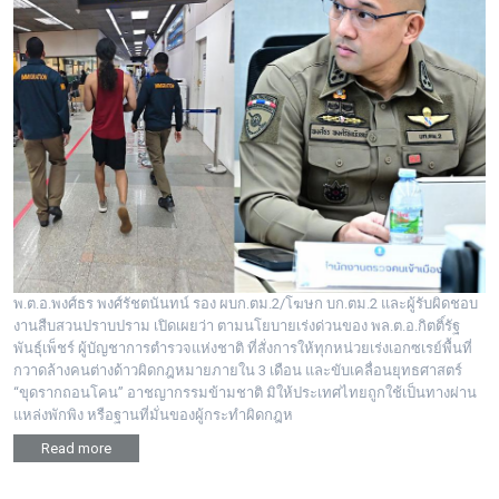
พระดอทกะฉ่อน
กะฉ่อนช้อปปิ้ง
ติดต่อ
พ.ต.อ.พงศ์ธร พงศ์รัชตนันทน์ รอง ผบก.ตม.2/โฆษก บก.ตม.2 และผู้รับผิดชอบ
งานสืบสวนปราบปราม เปิดเผยว่า ตามนโยบายเร่งด่วนของ พล.ต.อ.กิตติ์รัฐ
พันธุ์เพ็ชร์ ผู้บัญชาการตำรวจแห่งชาติ ที่สั่งการให้ทุกหน่วยเร่งเอกซเรย์พื้นที่
กวาดล้างคนต่างด้าวผิดกฎหมายภายใน 3 เดือน และขับเคลื่อนยุทธศาสตร์
“ขุดรากถอนโคน” อาชญากรรมข้ามชาติ มิให้ประเทศไทยถูกใช้เป็นทางผ่าน
แหล่งพักพิง หรือฐานที่มั่นของผู้กระทำผิดกฎห
Read more