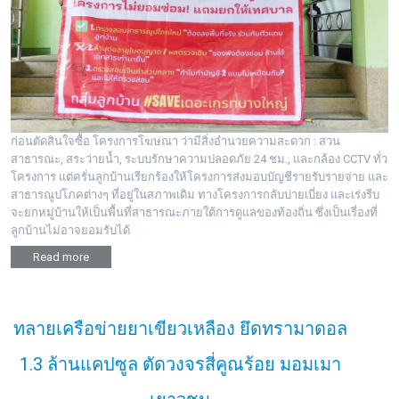
ก่อนตัดสินใจซื้อ โครงการโฆษณา ว่ามีสิ่งอำนวยความสะดวก : สวน
สาธารณะ, สระว่ายน้ำ, ระบบรักษาความปลอดภัย 24 ชม., และกล้อง CCTV ทั่ว
โครงการ แต่ครั่นลูกบ้านเรียกร้องให้โครงการส่งมอบบัญชีรายรับรายจ่าย และ
สาธารณูปโภคต่างๆ ที่อยู่ในสภาพเดิม ทางโครงการกลับบ่ายเบี่ยง และเร่งรีบ
จะยกหมู่บ้านให้เป็นพื้นที่สาธารณะภายใต้การดูแลของท้องถิ่น ซึ่งเป็นเรี่องที่
ลูกบ้านไม่อาจยอมรับได้
Read more
ทลายเครือข่ายยาเขียวเหลือง ยึดทรามาดอล
1.3 ล้านแคปซูล ตัดวงจรสี่คูณร้อย มอมเมา