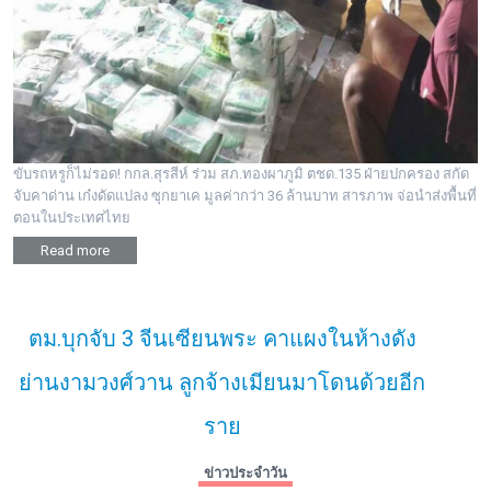
ขับรถหรูก็ไม่รอด! กกล.สุรสีห์ ร่วม สภ.ทองผาภูมิ ตชด.135 ฝ่ายปกครอง สกัด
จับคาด่าน เก๋งดัดแปลง ซุกยาเค มูลค่ากว่า 36 ล้านบาท สารภาพ จ่อนำส่งพื้นที่
ตอนในประเทศไทย
Read more
ตม.บุกจับ 3 จีนเซียนพระ คาแผงในห้างดัง
ย่านงามวงศ์วาน ลูกจ้างเมียนมาโดนด้วยอีก
ราย
ข่าวประจำวัน