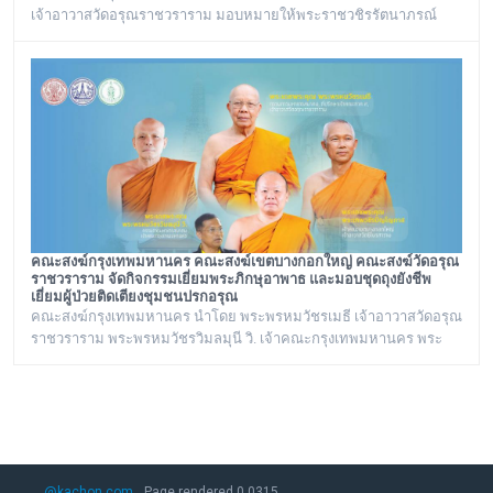
เจ้าอาวาสวัดอรุณราชวราราม มอบหมายให้พระราชวชิรรัตนาภรณ์
เลขานุการวัดอรุณราชวราราม และคณะร่วมประชุมกับรองนายก
รัฐมนตรี เรื่องเสนอพระปรางค์เป็นมรดกโลก ณ ทำเนียบรัฐบาล
คณะสงฆ์กรุงเทพมหานคร คณะสงฆ์เขตบางกอกใหญ่ คณะสงฆ์วัดอรุณ
ราชวราราม จัดกิจกรรมเยี่ยมพระภิกษุอาพาธ และมอบชุดถุงยังชีพ
เยี่ยมผู้ป่วยติดเตียงชุมชนปรกอรุณ
คณะสงฆ์กรุงเทพมหานคร นำโดย พระพรหมวัชรเมธี เจ้าอาวาสวัดอรุณ
ราชวราราม พระพรหมวัชรวิมลมุนี วิ. เจ้าคณะกรุงเทพมหานคร พระ
ราชปัญญารังษี เจ้าคณะเขตบางกอกใหญ่ เจ้าอาวาสวัดชิโนรสาราม
และ พระราชวชิรรัตนาภรณ์ ดร. (ชุมพร นิติสาโร) เจ้าคณะแขวงวัด
อรุณ, เลขานุการวัดอรุณราชวราราม นายเกียรติวิสุทธิ์ เพ็ชรหมื่นไวย ผู้
อำนวยการเขตบางกอกใหญ่ จัดโครงการเยี่ยมพระภิกษุอาพาธในเขต
บางกอกใหญ่ และเยี่ยม/มอบถุงยังชีพผู้
@kachon.com
Page rendered 0.0315