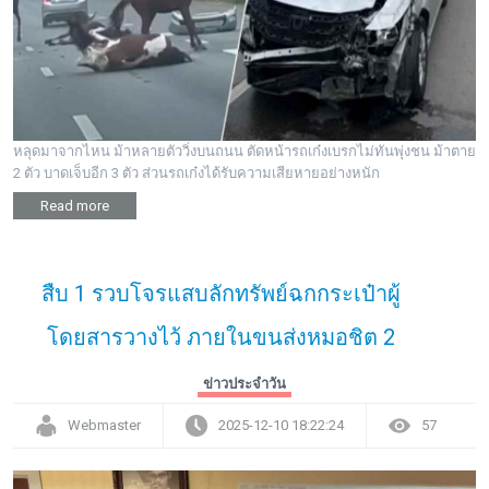
หลุดมาจากไหน ม้าหลายตัววิ่งบนถนน ตัดหน้ารถเก๋งเบรกไม่ทันพุ่งชน ม้าตาย
2 ตัว บาดเจ็บอีก 3 ตัว ส่วนรถเก๋งได้รับความเสียหายอย่างหนัก
Read more
สืบ 1 รวบโจรแสบลักทรัพย์ฉกกระเป๋าผู้
โดยสารวางไว้ ภายในขนส่งหมอชิต 2
ข่าวประจำวัน
Webmaster
2025-12-10 18:22:24
57