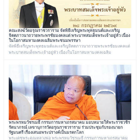
คณะสงฆ์วัดอรุณราชวราราม จัดพิธีเจริญพระพุทธมนต์และเจริญ
จิตตภาวนาถวายพระพรชัยมงคลแด่ พระบาทสมเด็จพระเจ้าอยู่หัว เนื่อง
ในโอกาสมหามงคลเฉลิมพระชนมพรรษา
จัดพิธีเจริญพระพุทธมนต์และเจริญจิตตภาวนาถวายพระพรชัยมงคลแด่
พระบาทสมเด็จพระเจ้าอยู่หัว เนื่องในโอกาสมหามงคลเฉลิม
พระชนมพรรษา ๒๘ กรกฎาคม ๒๕๖๙ ณ พระอุโบสถ วัดอรุณ
ราชวราราม กรุงเทพเทพมหานครในวันอังคาร ที่ ๒๘ กรกฎาคม ๒๕๖๙
พระพรหมวัชรเมธี กรรมการมหาเถรสมาคม มอบหมายให้พระราชวชิร
รัตนาภรณ์ เลขานุการวัดอรุณราชวราราม ร่วมประชุมกับรองนายก
รัฐมนตรี เรื่องเสนอพระปรางค์เป็นมรดกโลก
พระเดชพระคุณหลวงพ่อ พระพรหมวัชรเมธี กรรมการมหาเถรสมาคม