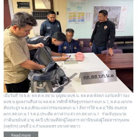
เมื่อวันที่ 10 ธ.ค. พล.ต.ท.สยาม บุญสม ผบช.น. พล.ต.ต.พัลลภ แอร่มหล้า รอง
ผบช.น.ดูแลงานสืบสวน พล.ต.ต.วรศักดิ์ พิสิษฐบรรณกร ผบก.น.1, พ.ต.อ.เอกภพ
ตันประยูร พ.ต.อ.ศักยะแสงวรรณรองผบก.น.1 สั่งการให้ พ.ต.อ.วิชัย สนสกุล
ผกก.สส.บก.น.1 ร.ต.อ.ประเดิม ดาวสว่าง สว.กก.สส.บก.น.1 ร่วมจับกุมนาย
ภาคินเขมินท์ อายุ 44 ปี บริเวณที่พักผู้โดยสาร สถานีขนส่งผู้โดยสารกรุงเทพ
(จตุจักร) เลขที่ 2 ถ.กําแพงเพชร แขวงลาดยาว
Read more