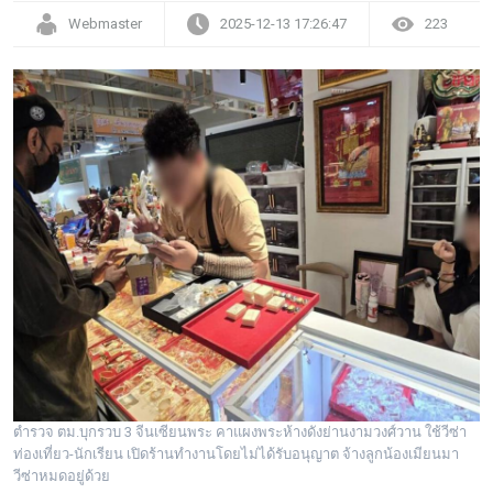
Webmaster
2025-12-13 17:26:47
223
ตำรวจ ตม.บุกรวบ 3 จีนเซียนพระ คาแผงพระห้างดังย่านงามวงศ์วาน ใช้วีซ่า
ท่องเที่ยว-นักเรียน เปิดร้านทำงานโดยไม่ได้รับอนุญาต จ้างลูกน้องเมียนมา
วีซ่าหมดอยู่ด้วย