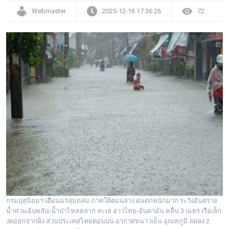
Webmaster
2025-12-16 17:36:26
72
กรมอุตุนิยมฯ เตือนมรสุมถล่ม ภาคใต้ตอนล่าง ฝนตกหนักมาก ระวังอันตราย
น้ำท่วมฉับพลัน-น้ำป่าไหลหลาก ทะเล อ่าวไทย-อันดามัน คลื่น 3 เมตร เรือเล็ก
งดออกจากฝั่ง ส่วนประเทศไทยตอนบน อากาศหนาวเย็น อุณหภูมิ ลดลง 2