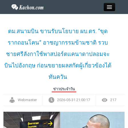
Close
ตม.สนามบิน ขานรับนโยบาย ผบ.ตร. “ขุด
รากถอนโคน” อาชญากรรมข้ามชาติ รวบ
Home
ชายศรีลังกาใช้พาสปอร์ตแคนาดาปลอมจะ
ข่าว
บินไปอังกฤษ ก่อนขยายผลสกัดผู้เกี่ยวข้องได้
กะฉ่อนพระเครื่อง
ทันควัน
วาไรตี้
ข่าวประจำวัน
Webmaster
2026-05-31 21:00:17
217
ไลฟ์สไตล์
สังคมออนไลน์