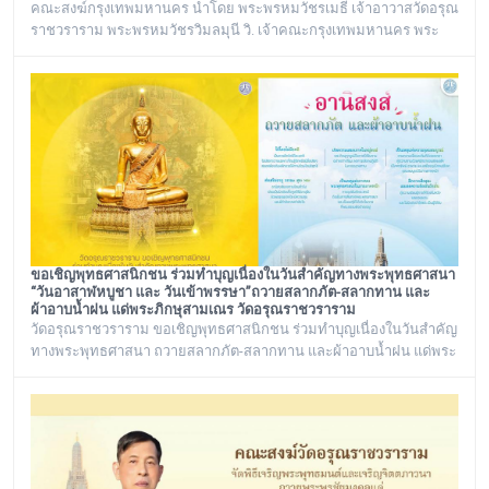
คณะสงฆ์กรุงเทพมหานคร นำโดย พระพรหมวัชรเมธี เจ้าอาวาสวัดอรุณ
ราชวราราม พระพรหมวัชรวิมลมุนี วิ. เจ้าคณะกรุงเทพมหานคร พระ
เทพวชิรปัญโญภาส เจ้าคณะเขตบางกอกใหญ่ เจ้าอาวาสวัดชิโนรสาราม
และ พระราชวชิรรัตนาภรณ์ ดร. (ชุมพร นิติสาโร) เจ้าคณะแขวงวัด
อรุณ, รองวัดอรุณราชวราราม นายเกียรติวิสุทธิ์ เพ็ชรหมื่นไวย ผู้อำนวย
การเขตบางกอกใหญ่ จัดโครงการเยี่ยมพระภิกษุอาพาธในเขต
บางกอกใหญ่ และเยี่ยม/มอบถุงยัง
ขอเชิญพุทธศาสนิกชน ร่วมทำบุญเนื่องในวันสำคัญทางพระพุทธศาสนา
“วันอาสาฬหบูชา และ วันเข้าพรรษา”ถวายสลากภัต-สลากทาน และ
ผ้าอาบน้ำฝน แด่พระภิกษุสามเณร วัดอรุณราชวราราม
วัดอรุณราชวราราม ขอเชิญพุทธศาสนิกชน ร่วมทำบุญเนื่องในวันสำคัญ
ทางพระพุทธศาสนา ถวายสลากภัต-สลากทาน และผ้าอาบน้ำฝน แด่พระ
ภิกษุสามเณร วัดอรุณราชวราราม ๑๓๖ รูป วันพฤหัสบดี ที่ ๓๐ กรกฎาคม
พ.ศ. ๒๕๖๙ เวลา ๑๒.๐๐ น. ณ พระวิหาร วัดอรุณราชวราราม
กรุงเทพมหานคร