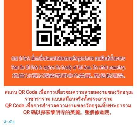
สแกน QR Code เพื่อการเที่ยวชมความสวยสดงามของวัดอรุณ
ราชวราราม แบบเสมือนจริงทั้งพระอาราม
QR Code เพื่อการสำรวจความงามของวัดอรุณทั้งพระอาราม.
QR 碼以探索黎明寺的美麗。整個修道院。
อ้างอิง