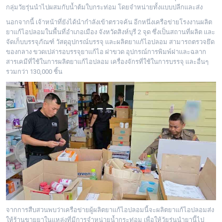
กลุ่มวัยรุ่นนำไปผสมกับน้ำต้มใบกระท่อม โดยจำหน่ายทั้งแบบปลีกและส่ง
นอกจากนี้ เจ้าหน้าที่ยังได้นำกำลังเข้าตรวจค้น อีกหนึ่งเครือข่ายโรงงานผลิต
ยาแก้ไอปลอมในพื้นที่อำเภอเมือง จังหวัดสิงห์บุรี 2 จุด ซึ่งเป็นสถานที่ผลิต และ
จัดเก็บบรรจุภัณฑ์ วัสดุอุปกรณ์บรรจุ และผลิตยาแก้ไอปลอม สามารถตรวจยึด
ของกลาง ขวดเปล่ารอบรรจุยาแก้ไอ ฝาขวด อุปกรณ์การพิมพ์ฝาและฉลาก
สารเคมีที่ใช้ในการผลิตยาแก้ไอปลอม เครื่องจักรที่ใช้ในการบรรจุ และอื่นๆ
รวมกว่า 130,000 ชิ้น
จากการสืบสวนพบว่าเครือข่ายผู้ผลิตยาแก้ไอปลอมนี้จะผลิตยาแก้ไอปลอมส่ง
ให้ร้านขายยาในแหล่งที่มีการจำหน่ายน้ำกระท่อม เพื่อให้วัยรุ่นนำยานี้ไป