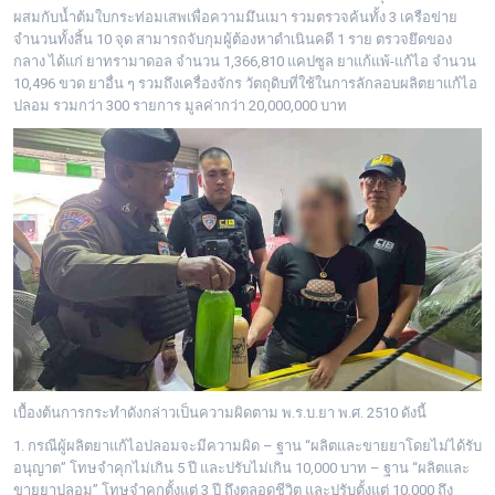
ผสมกับน้ำต้มใบกระท่อมเสพเพื่อความมึนเมา รวมตรวจค้นทั้ง 3 เครือข่าย
จำนวนทั้งสิ้น 10 จุด สามารถจับกุมผู้ต้องหาดำเนินคดี 1 ราย ตรวจยึดของ
กลาง ได้แก่ ยาทรามาดอล จำนวน 1,366,810 แคปซูล ยาแก้แพ้-แก้ไอ จำนวน
10,496 ขวด ยาอื่น ๆ รวมถึงเครื่องจักร วัตถุดิบที่ใช้ในการลักลอบผลิตยาแก้ไอ
ปลอม รวมกว่า 300 รายการ มูลค่ากว่า 20,000,000 บาท
เบื้องต้นการกระทำดังกล่าวเป็นความผิดตาม พ.ร.บ.ยา พ.ศ. 2510 ดังนี้
1. กรณีผู้ผลิตยาแก้ไอปลอมจะมีความผิด – ฐาน “ผลิตและขายยาโดยไม่ได้รับ
อนุญาต” โทษจำคุกไม่เกิน 5 ปี และปรับไม่เกิน 10,000 บาท – ฐาน “ผลิตและ
ขายยาปลอม” โทษจำคุกตั้งแต่ 3 ปี ถึงตลอดชีวิต และปรับตั้งแต่ 10,000 ถึง