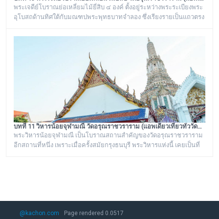
พระเจดีย์โบราณย่อเหลี่ยมไม้ยี่สิบ ๔ องค์ ตั้งอยู่ระหว่างพระระเบียงพระ
อุโบสถด้านทิศใต้กับมณฑปพระพุทธบาทจำลอง ซึ่งเรียงรายเป็นแถวตรง
จากทิศตะวันออกสู่ทิศตะวันตก มีห่างกันพอควร และเป็นพระเจดีย์ที่มี
ลักษณะแบบเดียวกัน มีขนาดเท่ากันทั้งหมด คือเป็นพระเจดีย์ก่อด้วยอิฐ
ถือปูนย่อเหลี่ยมไม้ยี่สิบ ประดับด้วยกระเบื้องถ้วยและกระจกสีต่างๆ เป็น
ลวดลายดอกไม้และลายอื่นๆ มีความวิจิตรงดงามเป็นอย่างมาก
บทที่ 11 วิหารน้อยจุฬามณี วัดอรุณราชวราราม (แอพเดียวเที่ยวทั่ววัดอรุณ)
พระวิหารน้อยจุฬามณี เป็นโบราณสถานสำคัญของวัดอรุณราชวราราม
อีกสถานที่หนึ่ง เพราะเมื่อครั้งสมัยกรุงธนบุรี พระวิหารแห่งนี้ เคยเป็นที่
ประดิษฐาน พระพุทธมหามณีรัตนปฏิมากร หรือ พระแก้วมรกต ก่อนจะ
ทำพิธีอัญเชิญ ย้ายไปประดิษฐานอยู่ที่ วัดพระศรีรัตนศาสดาราม หรือ วัด
พระแก้ว ในพระบรมมหาราชวัง
@kachon.com
Page rendered 0.0517