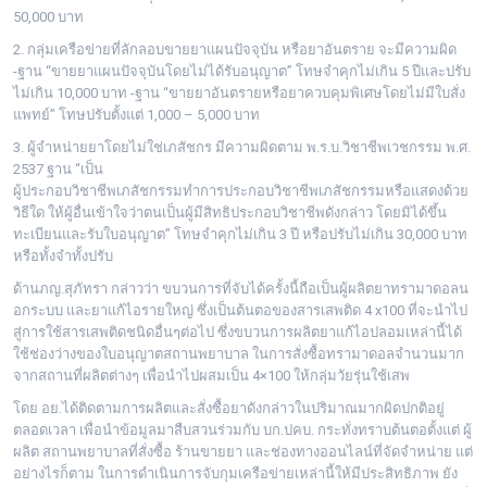
50,000 บาท
2. กลุ่มเครือข่ายที่ลักลอบขายยาแผนปัจจุบัน หรือยาอันตราย จะมีความผิด
-ฐาน “ขายยาแผนปัจจุบันโดยไม่ได้รับอนุญาต” โทษจำคุกไม่เกิน 5 ปีและปรับ
ไม่เกิน 10,000 บาท -ฐาน “ขายยาอันตรายหรือยาควบคุมพิเศษโดยไม่มีใบสั่ง
แพทย์” โทษปรับตั้งแต่ 1,000 – 5,000 บาท
3. ผู้จำหน่ายยาโดยไม่ใช่เภสัชกร มีความผิดตาม พ.ร.บ.วิชาชีพเวชกรรม พ.ศ.
2537 ฐาน “เป็น
ผู้ประกอบวิชาชีพเภสัชกรรมทำการประกอบวิชาชีพเภสัชกรรมหรือแสดงด้วย
วิธีใด ให้ผู้อื่นเข้าใจว่าตนเป็นผู้มีสิทธิประกอบวิชาชีพดังกล่าว โดยมิได้ขึ้น
ทะเบียนและรับใบอนุญาต” โทษจำคุกไม่เกิน 3 ปี หรือปรับไม่เกิน 30,000 บาท
หรือทั้งจำทั้งปรับ
ด้านภญ.สุภัทรา กล่าวว่า ขบวนการที่จับได้ครั้งนี้ถือเป็นผู้ผลิตยาทรามาดอลน
อกระบบ และยาแก้ไอรายใหญ่ ซึ่งเป็นต้นตอของสารเสพติด 4 x100 ที่จะนำไป
สู่การใช้สารเสพติดชนิดอื่นๆต่อไป ซึ่งขบวนการผลิตยาแก้ไอปลอมเหล่านี้ได้
ใช้ช่องว่างของใบอนุญาตสถานพยาบาล ในการสั่งซื้อทรามาดอลจำนวนมาก
จากสถานที่ผลิตต่างๆ เพื่อนำไปผสมเป็น 4×100 ให้กลุ่มวัยรุ่นใช้เสพ
โดย อย.ได้ติดตามการผลิตและสั่งซื้อยาดังกล่าวในปริมาณมากผิดปกติอยู่
ตลอดเวลา เพื่อนำข้อมูลมาสืบสวนร่วมกับ บก.ปคบ. กระทั่งทราบต้นตอตั้งแต่ ผู้
ผลิต สถานพยาบาลที่สั่งซื้อ ร้านขายยา และช่องทางออนไลน์ที่จัดจำหน่าย แต่
อย่างไรก็ตาม ในการดำเนินการจับกุมเครือข่ายเหล่านี้ให้มีประสิทธิภาพ ยัง