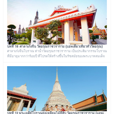
ราชวรารามแห่งนี้ จะมีโกศหินทรายโบราณสีเขียวแบบจีน ซึ่งเป็นสถาน
ที่บรรจุบรรจุอัฐิของพระธรรมเจดีย์ (อุ่ม) อดีตเจ้าอาวาสวัดอรุณ
ราชวราราม องค์ที่ ๙
บทที่ 18 ศาลาเก๋งจีน วัดอรุณราชวราราม (แอพเดียวเที่ยวทั่ววัดอรุณ)
ศาลาเก๋งจีนโบราณ ท่าน้ำวัดอรุณราชวราราม เป็นประติมากรรมโบราณ
ที่มีอายุมากกว่าร้อยปี ที่โปรดให้สร้างขึ้นในรัชสมัยของพระบาทสมเด็จ
พระนั่งเกล้าเจ้าอยู่หัว รัชกาลที่ ๓ โดยมีพระราชดำริให้สร้างขึ้นทั้งหมด
๖ หลัง เรียงรายอยู่บริเวณท่าน้ำของวัดอรุณราชวราราม ริมแม่น้ำ
เจ้าพระยา ซึ่งเก๋งจีนแต่ละหลังจะมีเอกลักษณ์โดดเด่นไม่เหมือนกัน อาทิ
เช่น ศาลาเก๋งจีนหน้าทางเข้าพระปรางค์ จะมีหินแกะสลักโบราณเป็นรูป
จระเข้อย
บทที่ 13 พระเจดีย์โบราณย่อเหลี่ยมไม้ยี่สิบ วัดอรุณราชวราราม (แอพเดียวเที่ยวทั่ววัดอรุณ)