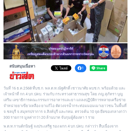
พระดอทกะฉ่อน
กะฉ่อนช้อปปิ้ง
ติดต่อ
สนับสนุนเนื่อหา
1
วันที่ 16 ธ.ค.2568 ที่บช.ก. พล.ต.ท.ณัฐศักดิ์ เชาวนาศัย ผบช.ก. พร้อมด้วย และ
เจ้าหน้าที่ กก.4 บก.ปคบ. ร่วมกับ กระทรวงสาธารณสุข โดย ภญ.สุภัทรา บุญ
เสริม เลขาธิการคณะกรรมการอาหารและยา แถลงปฏิบัติการทลายเครือข่าย
จำหน่ายยาเขียวเหลือง ยาแก้ไอ ตัดวงจรน้ำกระท่อมมอมเมาเยาวชน ในพื้นที่
จ.ชลบุรี จ.สมุทรปราการ จ.สิงห์บุรี และกทม. ตรวจค้น 10 จุด ยึดของกลางกว่า
300 รายการ มูลค่ากว่า 20 ล้านบาท จับกุมผู้ต้องหา 1 ราย
พ.ต.ท.กานต์กนิษฐ์ จงประเสริฐ รอง ผกก.4 บก.ปคบ. กล่าวว่า สืบเนื่องจาก