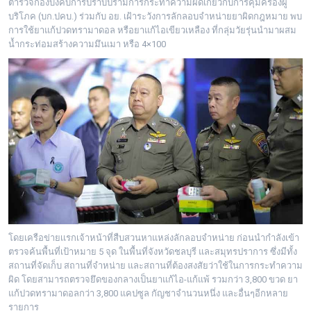
ตำรวจกองบังคับการปราบปรามการกระทำความผิดเกี่ยวกับการคุ้มครองผู้
บริโภค (บก.ปคบ.) ร่วมกับ อย. เฝ้าระวังการลักลอบจำหน่ายยาผิดกฎหมาย พบ
การใช้ยาแก้ปวดทรามาดอล หรือยาแก้ไอเขียวเหลือง ที่กลุ่มวัยรุ่นนำมาผสม
น้ำกระท่อมสร้างความมึนเมา หรือ 4×100
โดยเครือข่ายเเรกเจ้าหน้าที่สืบสวนหาแหล่งลักลอบจำหน่าย ก่อนนำกำลังเข้า
ตรวจค้นพื้นที่เป้าหมาย 5 จุด ในพื้นที่จังหวัดชลบุรี และสมุทรปราการ ซึ่งมีทั้ง
สถานที่จัดเก็บ สถานที่จำหน่าย และสถานที่ต้องสงสัยว่าใช้ในการกระทำความ
ผิด โดยสามารถตรวจยึดของกลางเป็นยาแก้ไอ-แก้แพ้ รวมกว่า 3,800 ขวด ยา
แก้ปวดทรามาดอลกว่า 3,800 แคปซูล กัญชาจำนวนหนึ่ง และอื่นๆอีกหลาย
รายการ