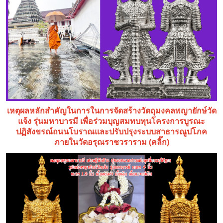
เหตุผลหลักสำคัญในการในการจัดสร้างวัตถุมงคลพญายักษ์วัด
แจ้ง รุ่นมหาบารมี เพื่อร่วมบุญสมทบทุนโครงการบูรณะ
ปฏิสังขรณ์ถนนโบราณและปรับปรุงระบบสาธารณูปโภค
ภายในวัดอรุณราชวราราม (คลิ๊ก)