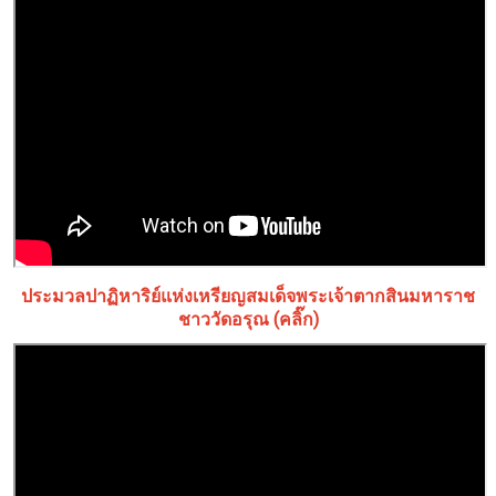
ประมวลปาฏิหาริย์แห่งเหรียญสมเด็จพระเจ้าตากสินมหาราช
ชาววัดอรุณ (คลิ๊ก)