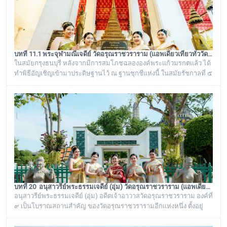
บทที่ 11.1 พระจุฬามณีเจดีย์ วัดอรุณราชวราราม (แอพเดียวเที่ยวทั่ววัดอรุณ)
ในสมัยกรุงธนบุรี หลังจากมีการสมโภชฉลององค์พระแก้วมรกตแล้ว ได้
ทำพิธีอัญเชิญเข้ามาประดิษฐานไว้ ณ ฐานชุกชีแห่งนี้ ในสมัยรัชกาลที่ ๕
ยังเรียกพระวิหารแห่งนี้ว่า “วิหารพระแก้ว” อยู่ตลอดมา จนต่อมาชาว
บ้านได้เรียกเพี้ยนกันไปว่า “วิหารพระเขี้ยวแก้ว” พระจุฬามณีเจดีย์องค์นี้
เป็นสิ่งศักดิ์สิทธิ์ของวัดอรุณราชวราราม ที่ชาวบ้านในละแวกนี้ให้ความ
เคารพศรัทธาตั้งแต่ครั้งอดีตกาลจวบจนมาถึงยุคปัจ
บทที่ 20 อนุสาวรีย์พระธรรมเจดีย์ (อุ่ม) วัดอรุณราชวราราม (แอพเดียวเที่ยวทั่ววัดอรุณ)
อนุสาวรีย์พระธรรมเจดีย์ (อุ่ม) อดีตเจ้าอาวาสวัดอรุณราชวราราม องค์ที่
๙ เป็นโบราณสถานสำคัญ ของวัดอรุณราชวรารามอีกแห่งหนึ่ง ตั้งอยู่
ทางด้านทิศใต้ของภูเขาจำลอง บริเวณศาลาเก๋งจีน ๓ หลัง ทางด้านหน้า
วัดริมแม่น้ำเจ้าพระยา ภายในรั้วอนุสาวรีย์สำคัญของวัดอรุณ