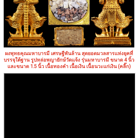
ผงพุทธคุณมหาบารมี เศรษฐีพันล้าน สุดยอดมวลสารแห่งยุคที่
บรรจุใต้ฐาน รูปหล่อพญายักษ์วัดแจ้ง รุ่นมหาบารมี ขนาด 4 นิ้ว
และขนาด 1.5 นิ้ว เนื้อทองคำ เนื้อเงิน เนื้อนวะแก่เงิน (คลิ๊ก)