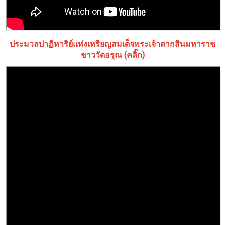
ประมวลปาฏิหาริย์แห่งเหรียญสมเด็จพระเจ้าตากสินมหาราช
ชาววัดอรุณ (คลิ๊ก)