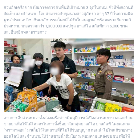
ส่วนอีกเครือข่าย เป็นการตรวจค้นพื้นที่เป้าหมาย 3 จุดในกทม. ซึ่งมีทั้งสถานที่
จัดเก็บ และจำหน่าย โดยสามารถจับกุมนางสาวสุภัทรา อายุ 37 ปี ในความผิด
ฐาน“ประกอบวิชาชีพเภสัชกรรมโดยมิได้รับใบอนุญาต” พร้อมตรวจยึดยาแก้
ปวดทรามาดอลรวมกว่า 1,300,000 แคปซูล ยาแก้ไอ แก้แพ้กว่า 6,000 ขวด
และอื่นๆอีกหลายรายการ
จากการสืบสวนพบว่าทั้งสองเครือข่ายมีพฤติการณ์เปิดสถานพยาบาลและร้าน
ขายยาเพื่อให้ได้โควตาในการสั่งซื้อยาในกลุ่มยาแก้ไอ ยาแก้แพ้ โดยเฉพาะ
“ทรามาดอล” มาเก็บไว้ในสถานที่ที่ไม่ได้รับอนุญาต ก่อนนำไปโพสต์ขายทาง
ออนไลน์ และจำหน่ายให้ร้านขายน้ำต้มใบกระท่อมตามแหล่งชุมชน เพื่อให้