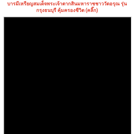
บารมีเหรียญสมเด็จพระเจ้าตากสินมหาราชชาววัดอรุณ รุ่น
กรุงธนบุรี คุ้มครองชีวิต (คลิ๊ก)