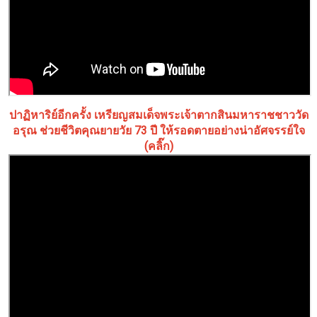
ปาฏิหาริย์อีกครั้ง เหรียญสมเด็จพระเจ้าตากสินมหาราชชาววัด
อรุณ ช่วยชีวิตคุณยายวัย 73 ปี ให้รอดตายอย่างน่าอัศจรรย์ใจ
(คลิ๊ก)