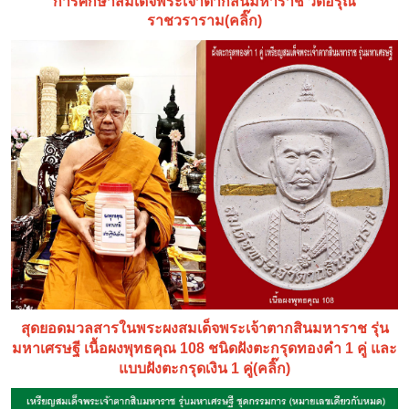
การศึกษาสมเด็จพระเจ้าตากสินมหาราช วัดอรุณ
ราชวราราม(คลิ๊ก)
สุดยอดมวลสารในพระผงสมเด็จพระเจ้าตากสินมหาราช รุ่น
มหาเศรษฐี เนื้อผงพุทธคุณ 108 ชนิดฝังตะกรุดทองคำ 1 คู่ และ
แบบฝังตะกรุดเงิน 1 คู่(คลิ๊ก)