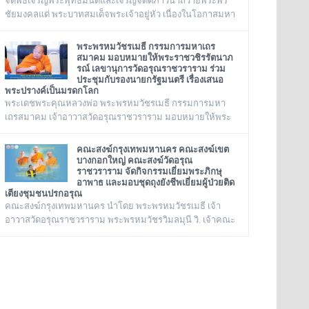
จัดพิธีเจริญพระพุทธมนต์และเจริญจิตตภาวนาถวายพระพร
ชัยมงคลแด่ พระบาทสมเด็จพระเจ้าอยู่หัว เนื่องในโอกาสมหา
มงคลเฉลิมพระชนมพรรษา ๒๘ กรกฎาคม ๒๕๖๙ ณ พระ
อุโบสถ วัดอรุณราชวราราม กรุงเทพเทพมหานครในวันอังคาร
พระพรหมวัชรเมธี กรรมการมหาเถร
ที่ ๒๘ กรกฎาคม ๒๕๖๙
สมาคม มอบหมายให้พระราชวชิรรัตนาภ
รณ์ เลขานุการวัดอรุณราชวราราม ร่วม
ประชุมกับรองนายกรัฐมนตรี เรื่องเสนอ
พระปรางค์เป็นมรดกโลก
พระเดชพระคุณหลวงพ่อ พระพรหมวัชรเมธี กรรมการมหา
เถรสมาคม เจ้าอาวาสวัดอรุณราชวราราม มอบหมายให้พระ
ราชวชิรรัตนาภรณ์ เลขานุการวัดอรุณราชวราราม และคณะ
ร่วมประชุมกับรองนายกรัฐมนตรี เรื่องเสนอพระปรางค์เป็น
คณะสงฆ์กรุงเทพมหานคร คณะสงฆ์เขต
มรดกโลก ณ ทำเนียบรัฐบาล
บางกอกใหญ่ คณะสงฆ์วัดอรุณ
ราชวราราม จัดกิจกรรมเยี่ยมพระภิกษุ
อาพาธ และมอบชุดถุงยังชีพเยี่ยมผู้ป่วยติด
เตียงชุมชนปรกอรุณ
คณะสงฆ์กรุงเทพมหานคร นำโดย พระพรหมวัชรเมธี เจ้า
อาวาสวัดอรุณราชวราราม พระพรหมวัชรวิมลมุนี วิ. เจ้าคณะ
กรุงเทพมหานคร พระราชปัญญารังษี เจ้าคณะเขต
บางกอกใหญ่ เจ้าอาวาสวัดชิโนรสาราม และ พระราชวชิรรัต
นาภรณ์ ดร. (ชุมพร นิติสาโร) เจ้าคณะแขวงวัดอรุณ,
เลขานุการวัดอรุณราชวราราม นายเกียรติวิสุทธิ์ เพ็ชรหมื่น
ไวย ผู้อำนวยการเขตบางกอกใหญ่ จัดโครงการเยี่ยมพระภิกษุ
อาพาธในเขตบางกอกใหญ่ และเยี่ยม/มอบถุงยังชีพผู้