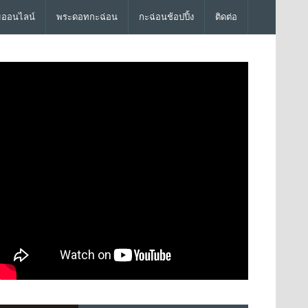
มออนไลน์
พระดอทกะฉ่อน
กะฉ่อนช้อปปิ้ง
ติดต่อ