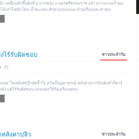
ึก' เคลื่อนตัวขึ้นฝั่งที่ อ.ปากพนัง จ.นครศรีธรรมราช แล้ว ความแรงเร็วลม
นไม้เสาไฟหักโค่น น้ำทะเลทะลักท่วมถนนและบ้านเรือนประชาชน
ังไร้รับผิดชอบ
ข่าวประจำวัน
27
eover' โพสต์เฟซบุ๊กสุดช้ำใจ หวังเป็นอุทาหรณ์ หลังสายการบินดังทำกีตาร์
สนพัง แต่ไร้รับผิดชอบ แถมบอกให้ร้องเรียนสคบ.
ัดหลังคาปลิว
ข่าวประจำวัน