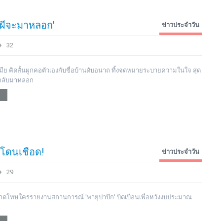
นผีจะมาหลอก'
ข่าวประจำวัน
32
มีย คิดสั้นผูกคอตัวเองกับขื่อบ้านดับอนาถ ทิ้งจดหมายระบายความในใจ สุด
ะกลับมาหลอก
ึก'โดนเชือด!
ข่าวประจำวัน
29
 ขู่คาดโทษใครรายงานสถานการณ์ 'พายุปาบึก' บิดเบือนเพื่อหวังงบประมาณ