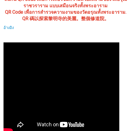
ราชวราราม แบบเสมือนจริงทั้งพระอาราม
QR Code เพื่อการสำรวจความงามของวัดอรุณทั้งพระอาราม.
QR 碼以探索黎明寺的美麗。整個修道院。
อ้างอิง