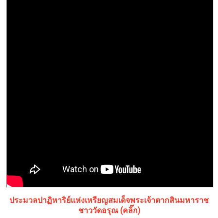
ประมวลปาฏิหาริย์แห่งเหรียญสมเด็จพระเจ้าตากสินมหาราช
ชาววัดอรุณ (คลิ๊ก)