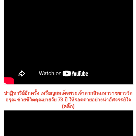
ปาฏิหาริย์อีกครั้ง เหรียญสมเด็จพระเจ้าตากสินมหาราชชาววัด
อรุณ ช่วยชีวิตคุณยายวัย 73 ปี ให้รอดตายอย่างน่าอัศจรรย์ใจ
(คลิ๊ก)