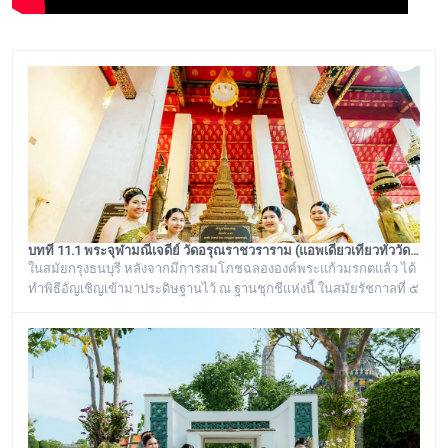
บทที่ 11.1 พระจุฬามณีเจดีย์ วัดอรุณราชวราราม (แอพเดียวเที่ยวทั่ววัดอรุณ)
ในสมัยกรุงธนบุรี หลังจากมีการสมโภชฉลององค์พระแก้วมรกตแล้ว ได้
ทำพิธีอัญเชิญเข้ามาประดิษฐานไว้ ณ ฐานชุกชีแห่งนี้ ในสมัยรัชกาลที่ ๕
ยังเรียกพระวิหารแห่งนี้ว่า “วิหารพระแก้ว” อยู่ตลอดมา จนต่อมาชาว
บ้านได้เรียกเพี้ยนกันไปว่า “วิหารพระเขี้ยวแก้ว” พระจุฬามณีเจดีย์องค์นี้
เป็นสิ่งศักดิ์สิทธิ์ของวัดอรุณราชวราราม ที่ชาวบ้านในละแวกนี้ให้ความ
เคารพศรัทธาตั้งแต่ครั้งอดีตกาลจวบจนมาถึงยุคปัจ