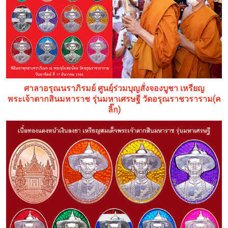
ศาลาอรุณนราภิรมย์ ศูนยฺ์ร่วมบุญสั่งจองบูชา เหรียญ
(ค
พระเจ้าตากสินมหาราช รุ่นมหาเศรษฐี วัดอรุณราชวราราม
ลิ๊ก)