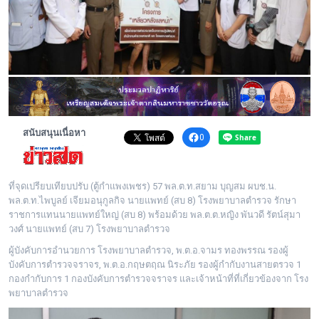
พระดอทกะฉ่อน
กะฉ่อนช้อปปิ้ง
ติดต่อ
สนับสนุนเนื่อหา
0
ที่จุดเปรียบเทียบปรับ (ตู้กำแพงเพชร) 57 พล.ต.ท.สยาม บุญสม ผบช.น.
พล.ต.ท.ไพบูลย์ เจียมอนุกูลกิจ นายแพทย์ (สบ 8) โรงพยาบาลตำรวจ รักษา
ราชการแทนนายแพทย์ใหญ่ (สบ 8) พร้อมด้วย พล.ต.ต.หญิง พันวดี รัตน์สุมา
วงศ์ นายแพทย์ (สบ 7) โรงพยาบาลตำรวจ
ผู้บังคับการอำนวยการ โรงพยาบาลตำรวจ, พ.ต.อ.จามร ทองพรรณ รองผู้
บังคับการตำรวจจราจร, พ.ต.อ.กฤษตฤณ นิระภัย รองผู้กำกับงานสายตรวจ 1
กองกำกับการ 1 กองบังคับการตำรวจจราจร และเจ้าหน้าที่ที่เกี่ยวข้องจาก โรง
พยาบาลตำรวจ