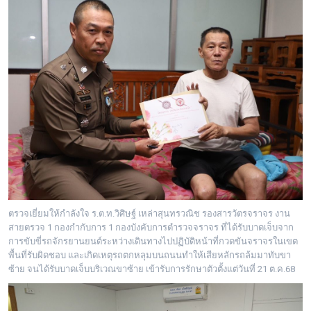
ตรวจเยี่ยมให้กำลังใจ ร.ต.ท.วิศิษฐ์ เหล่าสุนทรวณิช รองสารวัตรจราจร งาน
สายตรวจ 1 กองกำกับการ 1 กองบังคับการตำรวจจราจร ที่ได้รับบาดเจ็บจาก
การขับขี่รถจักรยานยนต์ระหว่างเดินทางไปปฏิบัติหน้าที่กวดขันจราจรในเขต
พื้นที่รับผิดชอบ และเกิดเหตุรถตกหลุมบนถนนทำให้เสียหลักรถล้มมาทับขา
ซ้าย จนได้รับบาดเจ็บบริเวณขาซ้าย เข้ารับการรักษาตัวตั้งแต่วันที่ 21 ต.ค.68