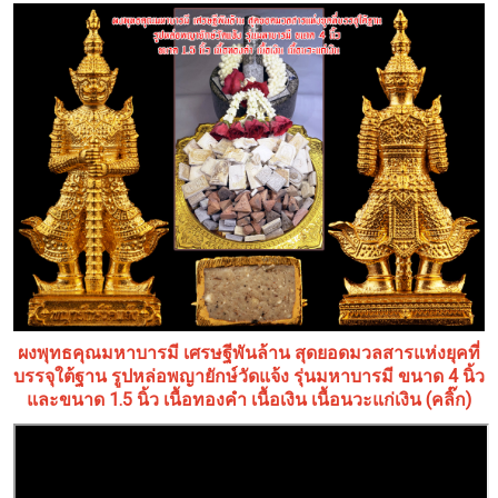
ผงพุทธคุณมหาบารมี เศรษฐีพันล้าน สุดยอดมวลสารแห่งยุคที่
บรรจุใต้ฐาน รูปหล่อพญายักษ์วัดแจ้ง รุ่นมหาบารมี ขนาด 4 นิ้ว
และขนาด 1.5 นิ้ว เนื้อทองคำ เนื้อเงิน เนื้อนวะแก่เงิน (คลิ๊ก)