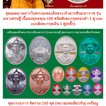
สุดยอดมวลสารในพระผงสมเด็จพระเจ้าตากสินมหาราช รุ่น
มหาเศรษฐี เนื้อผงพุทธคุณ 108 ชนิดฝังตะกรุดทองคำ 1 คู่ และ
แบบฝังตะกรุดเงิน 1 คู่(คลิ๊ก)
ชุดกรรมการ จัดรวม 100 ชุด (หมายเลขเดียวกัน) เหรียญ