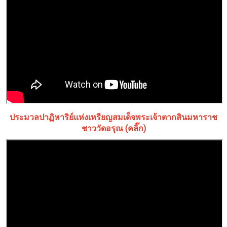
ประมวลปาฏิหาริย์แห่งเหรียญสมเด็จพระเจ้าตากสินมหาราช
ชาววัดอรุณ (คลิ๊ก)