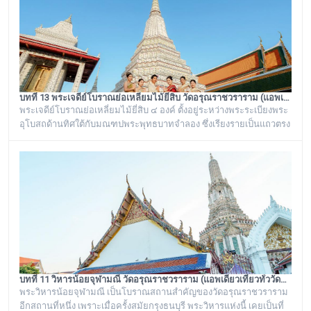
จระเข้อย
บทที่ 13 พระเจดีย์โบราณย่อเหลี่ยมไม้ยี่สิบ วัดอรุณราชวราราม (แอพเดียวเที่ยวทั่ววัดอรุณ)
พระเจดีย์โบราณย่อเหลี่ยมไม้ยี่สิบ ๔ องค์ ตั้งอยู่ระหว่างพระระเบียงพระ
อุโบสถด้านทิศใต้กับมณฑปพระพุทธบาทจำลอง ซึ่งเรียงรายเป็นแถวตรง
จากทิศตะวันออกสู่ทิศตะวันตก มีห่างกันพอควร และเป็นพระเจดีย์ที่มี
ลักษณะแบบเดียวกัน มีขนาดเท่ากันทั้งหมด คือเป็นพระเจดีย์ก่อด้วยอิฐ
ถือปูนย่อเหลี่ยมไม้ยี่สิบ ประดับด้วยกระเบื้องถ้วยและกระจกสีต่างๆ เป็น
ลวดลายดอกไม้และลายอื่นๆ มีความวิจิตรงดงามเป็นอย่างมาก
บทที่ 11 วิหารน้อยจุฬามณี วัดอรุณราชวราราม (แอพเดียวเที่ยวทั่ววัดอรุณ)
พระวิหารน้อยจุฬามณี เป็นโบราณสถานสำคัญของวัดอรุณราชวราราม
อีกสถานที่หนึ่ง เพราะเมื่อครั้งสมัยกรุงธนบุรี พระวิหารแห่งนี้ เคยเป็นที่