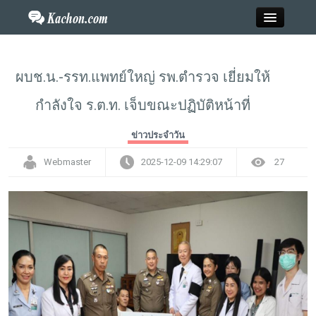
Close
ผบช.น.-รรท.แพทย์ใหญ่ รพ.ตำรวจ เยี่ยมให้
กำลังใจ ร.ต.ท. เจ็บขณะปฏิบัติหน้าที่
Home
ข่าวประจำวัน
ข่าว
Webmaster
2025-12-09 14:29:07
27
กะฉ่อนพระเครื่อง
วาไรตี้
ไลฟ์สไตล์
สังคมออนไลน์