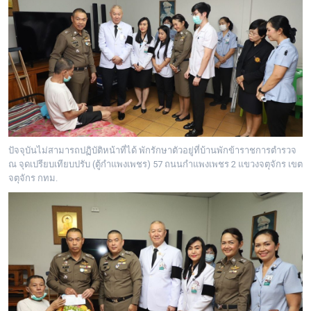
ปัจจุบันไม่สามารถปฏิบัติหน้าที่ได้ พักรักษาตัวอยู่ที่บ้านพักข้าราชการตำรวจ
ณ จุดเปรียบเทียบปรับ (ตู้กำแพงเพชร) 57 ถนนกำแพงเพชร 2 แขวงจตุจักร เขต
จตุจักร กทม.