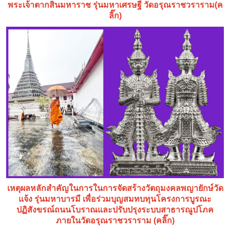
พระเจ้าตากสินมหาราช รุ่นมหาเศรษฐี วัดอรุณราชวราราม(ค
ลิ๊ก)
เหตุผลหลักสำคัญในการในการจัดสร้างวัตถุมงคลพญายักษ์วัด
แจ้ง รุ่นมหาบารมี เพื่อร่วมบุญสมทบทุนโครงการบูรณะ
ปฏิสังขรณ์ถนนโบราณและปรับปรุงระบบสาธารณูปโภค
ภายในวัดอรุณราชวราราม (คลิ๊ก)