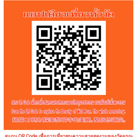
สแกน QR Code เพื่อการเที่ยวชมความสวยสดงามของวัดอรุณ