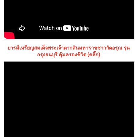
บารมีเหรียญสมเด็จพระเจ้าตากสินมหาราชชาววัดอรุณ รุ่น
กรุงธนบุรี คุ้มครองชีวิต (คลิ๊ก)