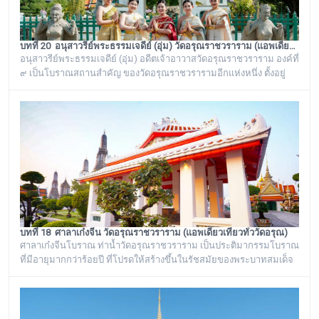
บทที่ 20 อนุสาวรีย์พระธรรมเจดีย์ (อุ่ม) วัดอรุณราชวราราม (แอพเดียวเที่ยวทั่ววัดอรุณ)
อนุสาวรีย์พระธรรมเจดีย์ (อุ่ม) อดีตเจ้าอาวาสวัดอรุณราชวราราม องค์ที่
๙ เป็นโบราณสถานสำคัญ ของวัดอรุณราชวรารามอีกแห่งหนึ่ง ตั้งอยู่
ทางด้านทิศใต้ของภูเขาจำลอง บริเวณศาลาเก๋งจีน ๓ หลัง ทางด้านหน้า
วัดริมแม่น้ำเจ้าพระยา ภายในรั้วอนุสาวรีย์สำคัญของวัดอรุณ
ราชวรารามแห่งนี้ จะมีโกศหินทรายโบราณสีเขียวแบบจีน ซึ่งเป็นสถาน
ที่บรรจุบรรจุอัฐิของพระธรรมเจดีย์ (อุ่ม) อดีตเจ้าอาวาสวัดอรุณ
ราชวราราม องค์ที่ ๙
บทที่ 18 ศาลาเก๋งจีน วัดอรุณราชวราราม (แอพเดียวเที่ยวทั่ววัดอรุณ)
ศาลาเก๋งจีนโบราณ ท่าน้ำวัดอรุณราชวราราม เป็นประติมากรรมโบราณ
ที่มีอายุมากกว่าร้อยปี ที่โปรดให้สร้างขึ้นในรัชสมัยของพระบาทสมเด็จ
พระนั่งเกล้าเจ้าอยู่หัว รัชกาลที่ ๓ โดยมีพระราชดำริให้สร้างขึ้นทั้งหมด
๖ หลัง เรียงรายอยู่บริเวณท่าน้ำของวัดอรุณราชวราราม ริมแม่น้ำ
เจ้าพระยา ซึ่งเก๋งจีนแต่ละหลังจะมีเอกลักษณ์โดดเด่นไม่เหมือนกัน อาทิ
เช่น ศาลาเก๋งจีนหน้าทางเข้าพระปรางค์ จะมีหินแกะสลักโบราณเป็นรูป