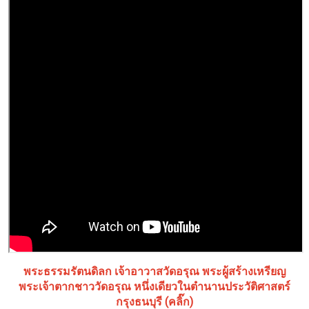
พระธรรมรัตนดิลก เจ้าอาวาสวัดอรุณ พระผู้สร้างเหรียญ
พระเจ้าตากชาววัดอรุณ หนึ่งเดียวในตำนานประวัติศาสตร์
กรุงธนบุรี (คลิ๊ก)