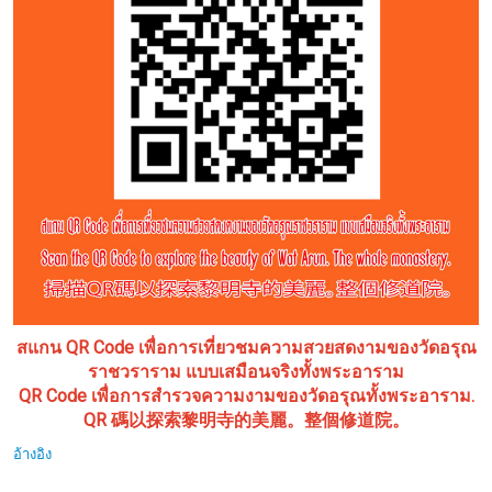
สแกน QR Code เพื่อการเที่ยวชมความสวยสดงามของวัดอรุณ
ราชวราราม แบบเสมือนจริงทั้งพระอาราม
QR Code เพื่อการสำรวจความงามของวัดอรุณทั้งพระอาราม.
QR 碼以探索黎明寺的美麗。整個修道院。
อ้างอิง