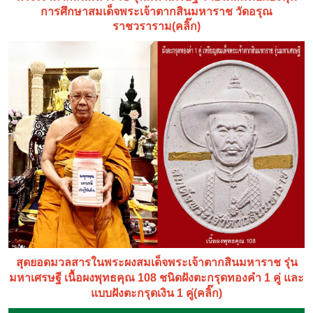
การศึกษาสมเด็จพระเจ้าตากสินมหาราช วัดอรุณ
ราชวราราม(คลิ๊ก)
สุดยอดมวลสารในพระผงสมเด็จพระเจ้าตากสินมหาราช รุ่น
มหาเศรษฐี เนื้อผงพุทธคุณ 108 ชนิดฝังตะกรุดทองคำ 1 คู่ และ
แบบฝังตะกรุดเงิน 1 คู่(คลิ๊ก)