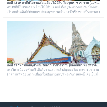
บทที่ 13 พระเจดีย์โบราณย่อเหลี่ยมไม้ยี่สิบ วัดอรุณราชวราราม (แอพเดียวเที่ยวทั่ววัดอรุณ)
พระเจดีย์โบราณย่อเหลี่ยมไม้ยี่สิบ ๔ องค์ ตั้งอยู่ระหว่างพระระเบียงพระ
อุโบสถด้านทิศใต้กับมณฑปพระพุทธบาทจำลอง ซึ่งเรียงรายเป็นแถวตรง
จากทิศตะวันออกสู่ทิศตะวันตก มีห่างกันพอควร และเป็นพระเจดีย์ที่มี
ลักษณะแบบเดียวกัน มีขนาดเท่ากันทั้งหมด คือเป็นพระเจดีย์ก่อด้วยอิฐ
ถือปูนย่อเหลี่ยมไม้ยี่สิบ ประดับด้วยกระเบื้องถ้วยและกระจกสีต่างๆ เป็น
ลวดลายดอกไม้และลายอื่นๆ มีความวิจิตรงดงามเป็นอย่างมาก
บทที่ 11 วิหารน้อยจุฬามณี วัดอรุณราชวราราม (แอพเดียวเที่ยวทั่ววัดอรุณ)
พระวิหารน้อยจุฬามณี เป็นโบราณสถานสำคัญของวัดอรุณราชวราราม
อีกสถานที่หนึ่ง เพราะเมื่อครั้งสมัยกรุงธนบุรี พระวิหารแห่งนี้ เคยเป็นที่
ประดิษฐาน พระพุทธมหามณีรัตนปฏิมากร หรือ พระแก้วมรกต ก่อนจะ
ทำพิธีอัญเชิญ ย้ายไปประดิษฐานอยู่ที่ วัดพระศรีรัตนศาสดาราม หรือ วัด
พระแก้ว ในพระบรมมหาราชวัง