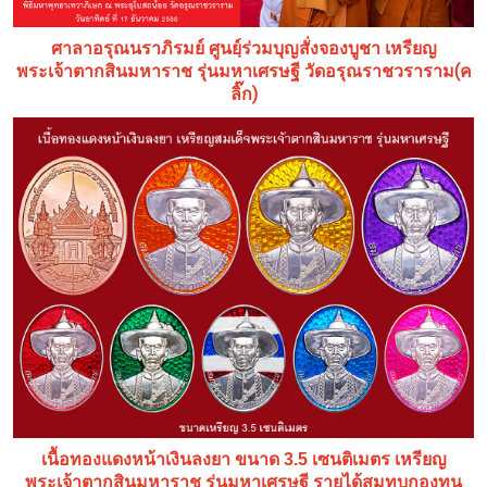
ศาลาอรุณนราภิรมย์ ศูนยฺ์ร่วมบุญสั่งจองบูชา เหรียญ
(ค
พระเจ้าตากสินมหาราช รุ่นมหาเศรษฐี วัดอรุณราชวราราม
ลิ๊ก)
เนื้อทองแดงหน้าเงินลงยา ขนาด 3.5 เซนติเมตร เหรียญ
พระเจ้าตากสินมหาราช รุ่นมหาเศรษฐี รายได้สมทบกองทุน