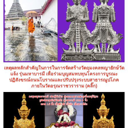
เหตุผลหลักสำคัญในการในการจัดสร้างวัตถุมงคลพญายักษ์วัด
แจ้ง รุ่นมหาบารมี เพื่อร่วมบุญสมทบทุนโครงการบูรณะ
ปฏิสังขรณ์ถนนโบราณและปรับปรุงระบบสาธารณูปโภค
ภายในวัดอรุณราชวราราม (คลิ๊ก)