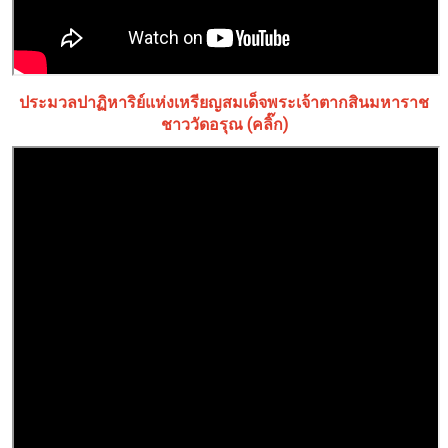
ประมวลปาฏิหาริย์แห่งเหรียญสมเด็จพระเจ้าตากสินมหาราช
ชาววัดอรุณ (คลิ๊ก)