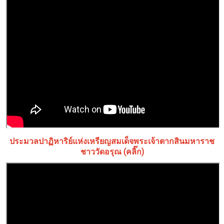
ประมวลปาฏิหาริย์แห่งเหรียญสมเด็จพระเจ้าตากสินมหาราช
ชาววัดอรุณ (คลิ๊ก)