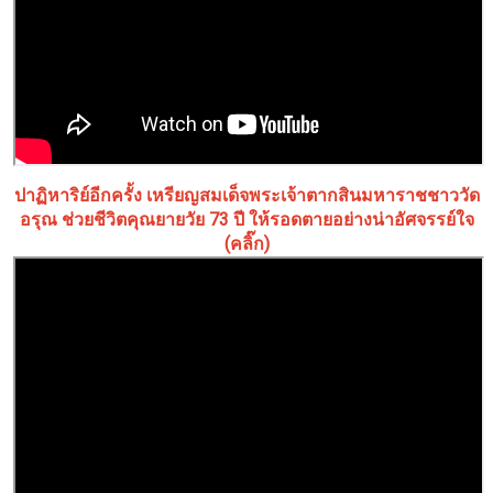
ปาฏิหาริย์อีกครั้ง เหรียญสมเด็จพระเจ้าตากสินมหาราชชาววัด
อรุณ ช่วยชีวิตคุณยายวัย 73 ปี ให้รอดตายอย่างน่าอัศจรรย์ใจ
(คลิ๊ก)