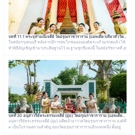
บทที่ 11.1 พระจุฬามณีเจดีย์ วัดอรุณราชวราราม (แอพเดียวเที่ยวทั่ววัดอรุณ)
ในสมัยกรุงธนบุรี หลังจากมีการสมโภชฉลององค์พระแก้วมรกตแล้ว ได้
ทำพิธีอัญเชิญเข้ามาประดิษฐานไว้ ณ ฐานชุกชีแห่งนี้ ในสมัยรัชกาลที่ ๕
ยังเรียกพระวิหารแห่งนี้ว่า “วิหารพระแก้ว” อยู่ตลอดมา จนต่อมาชาว
บ้านได้เรียกเพี้ยนกันไปว่า “วิหารพระเขี้ยวแก้ว” พระจุฬามณีเจดีย์องค์นี้
เป็นสิ่งศักดิ์สิทธิ์ของวัดอรุณราชวราราม ที่ชาวบ้านในละแวกนี้ให้ความ
เคารพศรัทธาตั้งแต่ครั้งอดีตกาลจวบจนมาถึงยุคปัจ
บทที่ 20 อนุสาวรีย์พระธรรมเจดีย์ (อุ่ม) วัดอรุณราชวราราม (แอพเดียวเที่ยวทั่ววัดอรุณ)
อนุสาวรีย์พระธรรมเจดีย์ (อุ่ม) อดีตเจ้าอาวาสวัดอรุณราชวราราม องค์ที่
๙ เป็นโบราณสถานสำคัญ ของวัดอรุณราชวรารามอีกแห่งหนึ่ง ตั้งอยู่
ทางด้านทิศใต้ของภูเขาจำลอง บริเวณศาลาเก๋งจีน ๓ หลัง ทางด้านหน้า