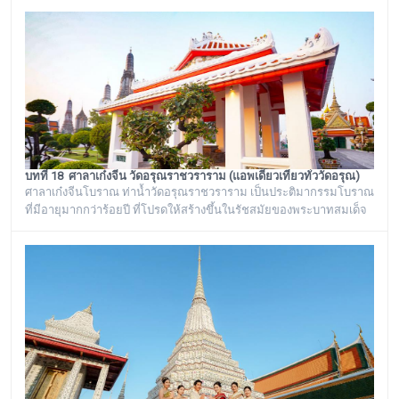
วัดริมแม่น้ำเจ้าพระยา ภายในรั้วอนุสาวรีย์สำคัญของวัดอรุณ
ราชวรารามแห่งนี้ จะมีโกศหินทรายโบราณสีเขียวแบบจีน ซึ่งเป็นสถาน
ที่บรรจุบรรจุอัฐิของพระธรรมเจดีย์ (อุ่ม) อดีตเจ้าอาวาสวัดอรุณ
ราชวราราม องค์ที่ ๙
บทที่ 18 ศาลาเก๋งจีน วัดอรุณราชวราราม (แอพเดียวเที่ยวทั่ววัดอรุณ)
ศาลาเก๋งจีนโบราณ ท่าน้ำวัดอรุณราชวราราม เป็นประติมากรรมโบราณ
ที่มีอายุมากกว่าร้อยปี ที่โปรดให้สร้างขึ้นในรัชสมัยของพระบาทสมเด็จ
พระนั่งเกล้าเจ้าอยู่หัว รัชกาลที่ ๓ โดยมีพระราชดำริให้สร้างขึ้นทั้งหมด
๖ หลัง เรียงรายอยู่บริเวณท่าน้ำของวัดอรุณราชวราราม ริมแม่น้ำ
เจ้าพระยา ซึ่งเก๋งจีนแต่ละหลังจะมีเอกลักษณ์โดดเด่นไม่เหมือนกัน อาทิ
เช่น ศาลาเก๋งจีนหน้าทางเข้าพระปรางค์ จะมีหินแกะสลักโบราณเป็นรูป
จระเข้อย