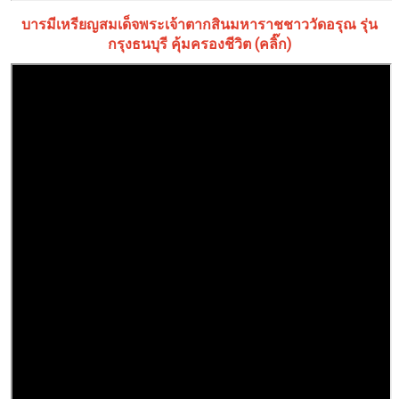
บารมีเหรียญสมเด็จพระเจ้าตากสินมหาราชชาววัดอรุณ รุ่น
กรุงธนบุรี คุ้มครองชีวิต (คลิ๊ก)