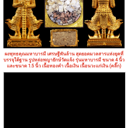
ผงพุทธคุณมหาบารมี เศรษฐีพันล้าน สุดยอดมวลสารแห่งยุคที่
บรรจุใต้ฐาน รูปหล่อพญายักษ์วัดแจ้ง รุ่นมหาบารมี ขนาด 4 นิ้ว
และขนาด 1.5 นิ้ว เนื้อทองคำ เนื้อเงิน เนื้อนวะแก่เงิน (คลิ๊ก)