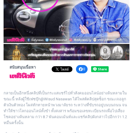
พระดอทกะฉ่อน
กะฉ่อนช้อปปิ้ง
ติดต่อ
สนับสนุนเนื่อหา
0
กลายเป็นอีกหนึ่งคลิปที่เป็นกระแสแชร์ไปทั่วสังคมออนไลน์อย่างล้นหลามใน
ขณะนี้ หลังผู้ใช้เฟซบุ๊ก@Wisud Nasawan ได้โพสต์คลิปสุดช็อก ขณะเจอลูก
ตัวเงินตัวทอง โผล่ทักทายหน้าพวงมาลัยรถ ระหว่างที่ขับรถอยู่บนบนถนน จน
ทำให้ชาวโลกออนไลน์ทั้งขำ ทั้งสงสาร พร้อมขอเลขทะเบียนรถเพื่อไปเสี่ยง
โชคอย่างล้นหลาม กว่า 8.7 พันคอมเม้นท์และแชร์คลิปดังกล่าวไปอีกกว่า 1.2
หมื่นครั้งนั้น