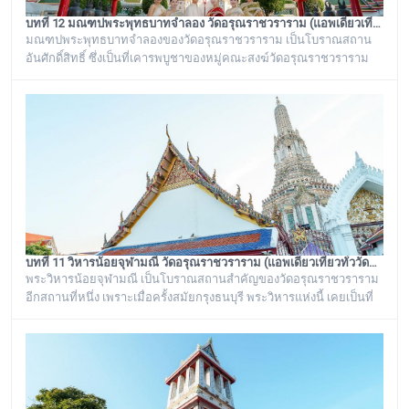
บทที่ 12 มณฑปพระพุทธบาทจำลอง วัดอรุณราชวราราม (แอพเดียวเที่ยวทั่ววัดอรุณ)
มณฑปพระพุทธบาทจำลองของวัดอรุณราชวราราม เป็นโบราณสถาน
อันศักดิ์สิทธิ์ ซึ่งเป็นที่เคารพบูชาของหมู่คณะสงฆ์วัดอรุณราชวราราม
และชาวบ้านในละแวกนี้ ตั้งอยู่ระหว่างพระเจดีย์ย่อเหลี่ยมไม้ยี่สิบ ๔ องค์
กับพระวิหารใหญ่วัดอรุณราชวราราม บริเวณของฐานเป็นรูปสี่เหลี่ยมจตุ
รัส ก่อด้วยอิฐถือปูนประดับกระเบื้องถ้วยสีต่าง ๆ มีฐานทักษิณ ๒ ชั้น สร้าง
ขึ้นในรัชสมัยพระบาทสมเด็จพระนั่งเกล้าเจ้าอยู่หัว รัชกาลที่ ๓
บทที่ 11 วิหารน้อยจุฬามณี วัดอรุณราชวราราม (แอพเดียวเที่ยวทั่ววัดอรุณ)
พระวิหารน้อยจุฬามณี เป็นโบราณสถานสำคัญของวัดอรุณราชวราราม
อีกสถานที่หนึ่ง เพราะเมื่อครั้งสมัยกรุงธนบุรี พระวิหารแห่งนี้ เคยเป็นที่
ประดิษฐาน พระพุทธมหามณีรัตนปฏิมากร หรือ พระแก้วมรกต ก่อนจะ
ทำพิธีอัญเชิญ ย้ายไปประดิษฐานอยู่ที่ วัดพระศรีรัตนศาสดาราม หรือ วัด
พระแก้ว ในพระบรมมหาราชวัง