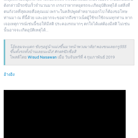
ดังกล่าวมีรถขับเร็วจำนวนมาก เกรงว่าหากหยุดรถจะเกิดอุบัติเหตุได้ แต่สิ่งที่
ตนกังวลที่สุดเลยคือคุณแม่ เพราะในคลิปพูดคำหยาบออกไป ก็ต้องขอโทษ
ท่านมา ณ ที่นี้ด้วย และอยากจะขอฝากถึงชาวเน็ตผู้ใช้รถใช้ถนนทุกท่าน หาก
เจอเหตุการณ์เช่นนี้ขอให้มีสติ ประคองรถมากๆ ตกใจได้แต่ต้องมีสติ ไม่เช่น
นั้นอาจจะเกิดอุบัติเหตุได้...
โอ้ยลมจะแดก ขับๆอยู่น้าแม่งขึ้นมาหน้าพวงมาลัย! พองขนเลยกรู555
ขึ้นทั้งรถทั้งบ้านเลยนะมึง! #กดHDเชื่อสิ
โพสต์โดย
Wisud Nasawan
เมื่อ วันจันทร์ที่ 4 กุมภาพันธ์ 2019
อ้างอิง