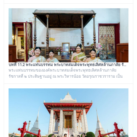
ยังเรียกพระวิหารแห่งนี้ว่า “วิหารพระแก้ว” อยู่ตลอดมา จนต่อมาชาว
บ้านได้เรียกเพี้ยนกันไปว่า “วิหารพระเขี้ยวแก้ว” พระจุฬามณีเจดีย์องค์นี้
เป็นสิ่งศักดิ์สิทธิ์ของวัดอรุณราชวราราม ที่ชาวบ้านในละแวกนี้ให้ความ
เคารพศรัทธาตั้งแต่ครั้งอดีตกาลจวบจนมาถึงยุคปัจ
บทที่ 11.2 พระแท่นบรรทม พระบาทสมเด็จพระพุทธเลิศหล้านภาลัย รัชกาลที่ ๒ วัดอรุณราชวราราม (แอพเดียวเที่ยวทั่ววัดอรุณ)
พระแท่นบรรทมขององค์พระบาทสมเด็จพระพุทธเลิศหล้านภาลัย
รัชกาลที่ ๒ ประดิษฐานอยู่ ณ พระวิหารน้อย วัดอรุณราชวราราม เป็น
พระแท่นบรรทมเก่าแก่โบราณที่มีลวดลายแกะสลักงดงาม เป็นของ
ดั้งเดิมที่มีอยู่คู่กับวัดอรุณราชวรารามมาช้านาน ตั้งแต่เมื่อครั้งที่พระบาท
สมเด็จพระพุทธเลิศหล้านภาลัย รัชกาลที่ ๒ พระองค์ยังทรงครองพระยศ
ที่ สมเด็จพระเจ้าลูกยาเธอ ได้เสด็จมาประทับอยู่ที่พระราชวังเดิม
กรุงธนบุรี