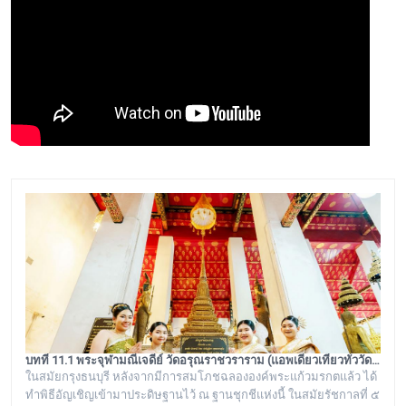
บทที่ 11.1 พระจุฬามณีเจดีย์ วัดอรุณราชวราราม (แอพเดียวเที่ยวทั่ววัดอรุณ)
ในสมัยกรุงธนบุรี หลังจากมีการสมโภชฉลององค์พระแก้วมรกตแล้ว ได้
ทำพิธีอัญเชิญเข้ามาประดิษฐานไว้ ณ ฐานชุกชีแห่งนี้ ในสมัยรัชกาลที่ ๕