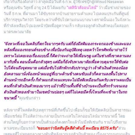
เกี่ยวกับเรื่องดังกล่าว ล่าสุดเมื่อวันที่ 6 ก.พ. ผู้ใช้เฟซบุ๊ก@Wisud Nasawan
หรือคุณซัน วิสุทธิ์ อายุ 24 ปี ได้เผยกับ
"เดลินิวส์ออนไลน์"
ว่า เมื่อช่วงบ่ายของ
วันที่ 5 ก.พ. ที่ผ่านมา ได้ขับรถจากบ้านย่ายรามคำแหง ไปเคลมประกันที่ศูนย์
บริการสุขุมวิท101 โดยระหว่างที่ขับไปตามถนนบางนา-ตราดนั้นเอง ในจังหวะ
ที่กำลังเหลือบไปมองหน้าปัดเพื่อดูความเร็ว กลับเจอลูกตัวเงินตัวทองโผล่ออก
มาตรงพวงมาลัย
"จังหวะที่เจอในคลิปก็ตกใจมากๆครับ แต่ก็ยังมีสติมองกระจกมองข้างและมอง
หลังเพื่อมองรถยนต์รอบข้าง เพื่อป้องกันอุบัติเหตุ เลยคว้าโทรศัพท์มาถ่ายไว้
เพราะไม่เคยเจอเรื่องแบบนี้ ก็คิดว่าจะถ่ายให้เพื่อนๆดู แต่ในช่วงที่เขาคลานลง
มากับพื้น ตอนนั้นคือกลัวสุดๆ แต่มือก็ยังจับพวงมาลัยเพื่อควบคุมรถให้ขับต่อ
ไปได้จนถึงจุดหมาย แต่เมื่อขับไปสักพักกลับปรากฎว่า เจ้าตัวเงินตัวทองน้อย
ยังคลานมานั่งจ้องหน้าผมอยู่ที่เบาะด้านข้างคนขับแล้วก็คลานลงพื้นไปทาง
ด้านหน้ารถอีกครั้ง ก็ทำผมกลัวจนแทบจะไม่มีสติเหมือนกันครับ เพราะผมเป็น
คนที่กลัวตัวเงินตัวทองมากๆ แม้ว่าที่บ้านพื้นที่ข้างบ้านจะเป็นที่รกร้างจนเจอ
ตัวเงินตัวทองเข้ามาในเขตบ้านบ่อยๆ แต่ก็ไม่เคยมีครั้งไหนที่จะเข้ามาในรถ
ขนาดนี้ "
คุณซันกล่าว
หลังจากที่โพสต์คลิปเหตุการณ์ที่เกิดขึ้นไป เพื่อนก็ขอให้เปิดคลิปเป็นสาธารณะ
เพื่อแชร์ต่อ ก็ไม่คิดว่าจะกลายเป็นกระแสในโลกออนไลน์มากขนาดนี้ โดย
ส่วนใหญ่ก็บอกว่าหากเป็นตัวเองก็คงตกใจแล้วไม่มีสติเช่นกัน รวมไปถึงถาม
หาเลขทะเบียนรถก็
"ขอบอกว่านิสสันจู๊คสีดำคันนี้ ทะเบียน 8575 ครับ"
ส่วน
เหตุผลที่ไม่หยุดกลางทางทันทีหลังจากเจอตัวเงินตัวทอง เนื่องจากบนถนนเส้น