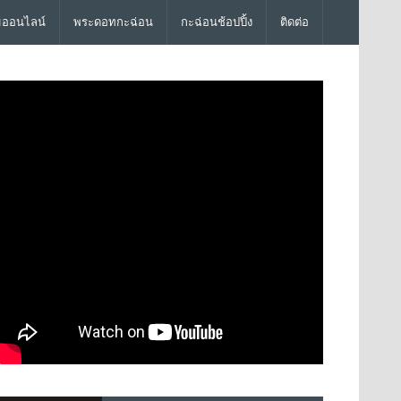
มออนไลน์
พระดอทกะฉ่อน
กะฉ่อนช้อปปิ้ง
ติดต่อ