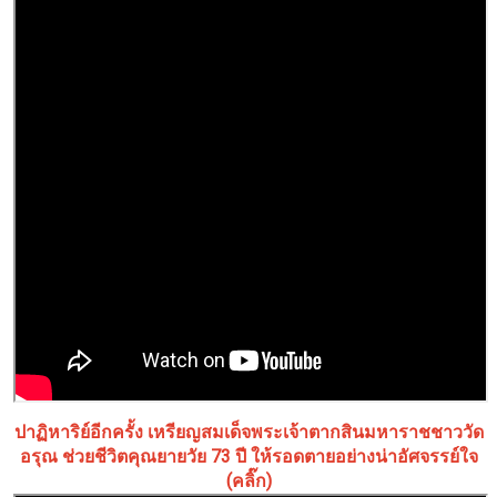
ปาฏิหาริย์อีกครั้ง เหรียญสมเด็จพระเจ้าตากสินมหาราชชาววัด
อรุณ ช่วยชีวิตคุณยายวัย 73 ปี ให้รอดตายอย่างน่าอัศจรรย์ใจ
(คลิ๊ก)