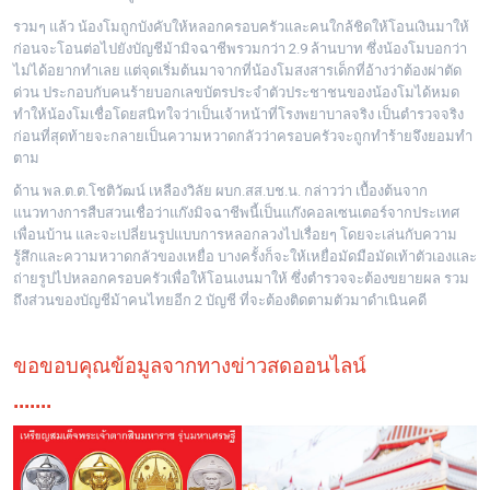
รวมๆ แล้ว น้องโมถูกบังคับให้หลอกครอบครัวและคนใกล้ชิดให้โอนเงินมาให้
ก่อนจะโอนต่อไปยังบัญชีม้ามิจฉาชีพรวมกว่า 2.9 ล้านบาท ซึ่งน้องโมบอกว่า
ไม่ได้อยากทำเลย แต่จุดเริ่มต้นมาจากที่น้องโมสงสารเด็กที่อ้างว่าต้องผ่าตัด
ด่วน ประกอบกับคนร้ายบอกเลขบัตรประจำตัวประชาชนของน้องโมได้หมด
ทำให้น้องโมเชื่อโดยสนิทใจว่าเป็นเจ้าหน้าที่โรงพยาบาลจริง เป็นตำรวจจริง
ก่อนที่สุดท้ายจะกลายเป็นความหวาดกลัวว่าครอบครัวจะถูกทำร้ายจึงยอมทำ
ตาม
ด้าน พล.ต.ต.โชติวัฒน์ เหลืองวิลัย ผบก.สส.บช.น. กล่าวว่า เบื้องต้นจาก
แนวทางการสืบสวนเชื่อว่าแก๊งมิจฉาชีพนี้เป็นแก๊งคอลเซนเตอร์จากประเทศ
เพื่อนบ้าน และจะเปลี่ยนรูปแบบการหลอกลวงไปเรื่อยๆ โดยจะเล่นกับความ
รู้สึกและความหวาดกลัวของเหยื่อ บางครั้งก็จะให้เหยื่อมัดมือมัดเท้าตัวเองและ
ถ่ายรูปไปหลอกครอบครัวเพื่อให้โอนเงนมาให้ ซึ่งตำรวจจะต้องขยายผล รวม
ถึงส่วนของบัญชีม้าคนไทยอีก 2 บัญชี ที่จะต้องติดตามตัวมาดำเนินคดี
ขอขอบคุณข้อมูลจากทางข่าวสดออนไลน์
.......