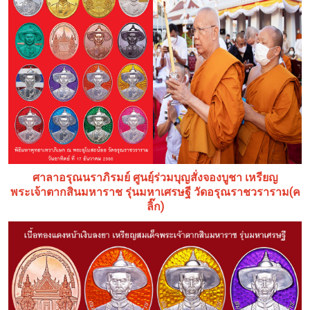
ศาลาอรุณนราภิรมย์ ศูนยฺ์ร่วมบุญสั่งจองบูชา เหรียญ
(ค
พระเจ้าตากสินมหาราช รุ่นมหาเศรษฐี วัดอรุณราชวราราม
ลิ๊ก)