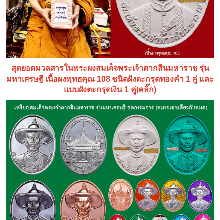
สุดยอดมวลสารในพระผงสมเด็จพระเจ้าตากสินมหาราช รุ่น
มหาเศรษฐี เนื้อผงพุทธคุณ 108 ชนิดฝังตะกรุดทองคำ 1 คู่ และ
แบบฝังตะกรุดเงิน 1 คู่(คลิ๊ก)