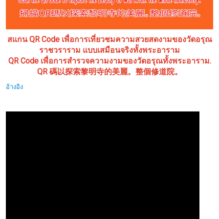
สแกน QR Code เพื่อการเที่ยวชมความสวยสดงามของวัดอรุณ
ราชวราราม แบบเสมือนจริงทั้งพระอาราม
QR Code เพื่อการสำรวจความงามของวัดอรุณทั้งพระอาราม.
QR 碼以探索黎明寺的美麗。整個修道院。
อ้างอิง