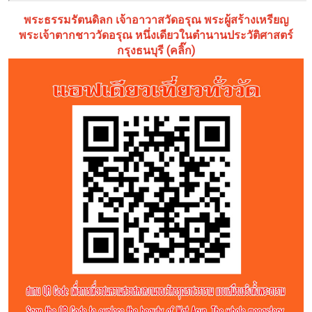
พระธรรมรัตนดิลก เจ้าอาวาสวัดอรุณ พระผู้สร้างเหรียญ
พระเจ้าตากชาววัดอรุณ หนึ่งเดียวในตำนานประวัติศาสตร์
กรุงธนบุรี (คลิ๊ก)