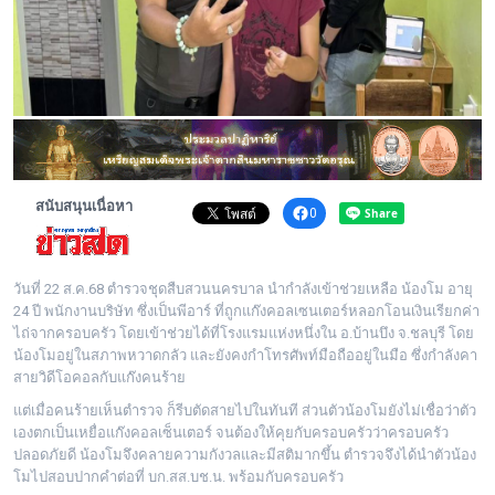
พระดอทกะฉ่อน
กะฉ่อนช้อปปิ้ง
ติดต่อ
สนับสนุนเนื่อหา
0
วันที่ 22 ส.ค.68 ตำรวจชุดสืบสวนนครบาล นำกำลังเข้าช่วยเหลือ น้องโม อายุ
24 ปี พนักงานบริษัท ซึ่งเป็นพีอาร์ ที่ถูกแก๊งคอลเซนเตอร์หลอกโอนเงินเรียกค่า
ไถ่จากครอบครัว โดยเข้าช่วยได้ที่โรงแรมแห่งหนึ่งใน อ.บ้านบึง จ.ชลบุรี โดย
น้องโมอยู่ในสภาพหวาดกลัว และยังคงกำโทรศัพท์มือถืออยู่ในมือ ซึ่งกำลังคา
สายวิดีโอคอลกับแก๊งคนร้าย
แต่เมื่อคนร้ายเห็นตำรวจ ก็รีบตัดสายไปในทันที ส่วนตัวน้องโมยังไม่เชื่อว่าตัว
เองตกเป็นเหยื่อแก๊งคอลเซ็นเตอร์ จนต้องให้คุยกับครอบครัวว่าครอบครัว
ปลอดภัยดี น้องโมจึงคลายความกังวลและมีสติมากขึ้น ตำรวจจึงได้นำตัวน้อง
โมไปสอบปากคำต่อที่ บก.สส.บช.น. พร้อมกับครอบครัว