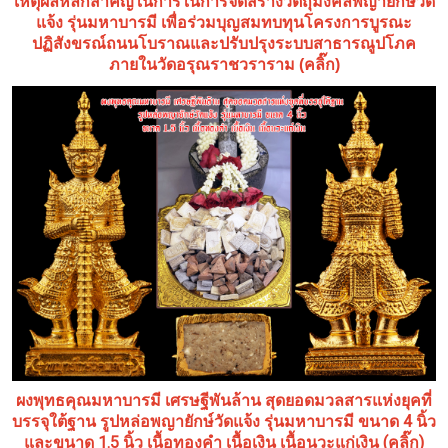
เหตุผลหลักสำคัญในการในการจัดสร้างวัตถุมงคลพญายักษ์วัด
แจ้ง รุ่นมหาบารมี เพื่อร่วมบุญสมทบทุนโครงการบูรณะ
ปฏิสังขรณ์ถนนโบราณและปรับปรุงระบบสาธารณูปโภค
ภายในวัดอรุณราชวราราม (คลิ๊ก)
ผงพุทธคุณมหาบารมี เศรษฐีพันล้าน สุดยอดมวลสารแห่งยุคที่
บรรจุใต้ฐาน รูปหล่อพญายักษ์วัดแจ้ง รุ่นมหาบารมี ขนาด 4 นิ้ว
และขนาด 1.5 นิ้ว เนื้อทองคำ เนื้อเงิน เนื้อนวะแก่เงิน (คลิ๊ก)