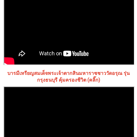
บารมีเหรียญสมเด็จพระเจ้าตากสินมหาราชชาววัดอรุณ รุ่น
กรุงธนบุรี คุ้มครองชีวิต (คลิ๊ก)