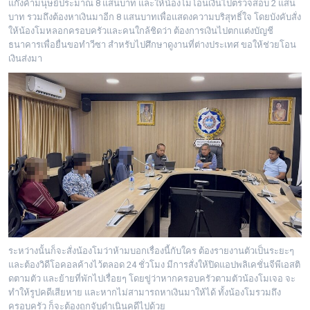
แก๊งค้ามนุษย์ประมาณ 8 แสนบาท และให้น้องโมโอนเงินไปตรวจสอบ 2 แสน
บาท รวมถึงต้องหาเงินมาอีก 8 แสนบาทเพื่อแสดงความบริสุทธิ์ใจ โดยบังคับสั่ง
ให้น้องโมหลอกครอบครัวและคนใกล้ชิดว่า ต้องการเงินไปตกแต่งบัญชี
ธนาคารเพื่อยื่นขอทำวีซา สำหรับไปศึกษาดูงานที่ต่างประเทศ ขอให้ช่วยโอน
เงินส่งมา
ระหว่างนั้นก็จะสั่งน้องโมว่าห้ามบอกเรื่องนี้กับใคร ต้องรายงานตัวเป็นระยะๆ
และต้องวิดีโอคอลค้างไว้ตลอด 24 ชั่วโมง มีการสั่งให้ปิดแอปพลิเคชั่นจีพีเอสติ
ดตามตัว และย้ายที่พักไปเรื่อยๆ โดยขู่ว่าหากครอบครัวตามตัวน้องโมเจอ จะ
ทำให้รูปคดีเสียหาย และหากไม่สามารถหาเงินมาให้ได้ ทั้งน้องโมรวมถึง
ครอบครัว ก็จะต้องถูกจับดำเนินคดีไปด้วย