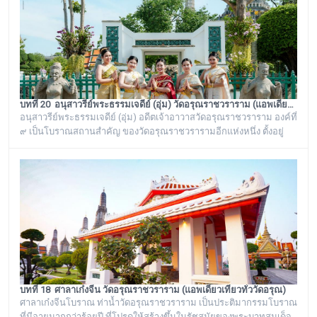
เคารพศรัทธาตั้งแต่ครั้งอดีตกาลจวบจนมาถึงยุคปัจ
บทที่ 20 อนุสาวรีย์พระธรรมเจดีย์ (อุ่ม) วัดอรุณราชวราราม (แอพเดียวเที่ยวทั่ววัดอรุณ)
อนุสาวรีย์พระธรรมเจดีย์ (อุ่ม) อดีตเจ้าอาวาสวัดอรุณราชวราราม องค์ที่
๙ เป็นโบราณสถานสำคัญ ของวัดอรุณราชวรารามอีกแห่งหนึ่ง ตั้งอยู่
ทางด้านทิศใต้ของภูเขาจำลอง บริเวณศาลาเก๋งจีน ๓ หลัง ทางด้านหน้า
วัดริมแม่น้ำเจ้าพระยา ภายในรั้วอนุสาวรีย์สำคัญของวัดอรุณ
ราชวรารามแห่งนี้ จะมีโกศหินทรายโบราณสีเขียวแบบจีน ซึ่งเป็นสถาน
ที่บรรจุบรรจุอัฐิของพระธรรมเจดีย์ (อุ่ม) อดีตเจ้าอาวาสวัดอรุณ
ราชวราราม องค์ที่ ๙
บทที่ 18 ศาลาเก๋งจีน วัดอรุณราชวราราม (แอพเดียวเที่ยวทั่ววัดอรุณ)
ศาลาเก๋งจีนโบราณ ท่าน้ำวัดอรุณราชวราราม เป็นประติมากรรมโบราณ
ที่มีอายุมากกว่าร้อยปี ที่โปรดให้สร้างขึ้นในรัชสมัยของพระบาทสมเด็จ