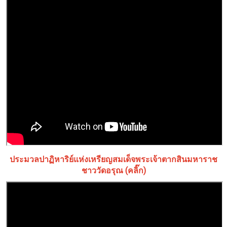
ประมวลปาฏิหาริย์แห่งเหรียญสมเด็จพระเจ้าตากสินมหาราช
ชาววัดอรุณ (คลิ๊ก)