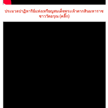
ประมวลปาฏิหาริย์แห่งเหรียญสมเด็จพระเจ้าตากสินมหาราช
ชาววัดอรุณ (คลิ๊ก)