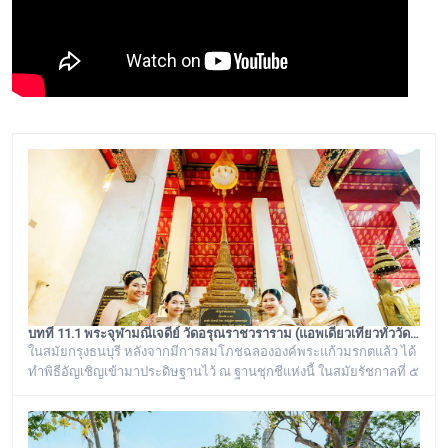
บทที่ 11.1 พระจุฬามณีเจดีย์ วัดอรุณราชวราราม (แอพเดียวเที่ยวทั่ววัดอรุณ)
ในสมัยกรุงธนบุรี หลังจากมีการสมโภชฉลององค์พระแก้วมรกตแล้ว ได้
ทำพิธีอัญเชิญเข้ามาประดิษฐานไว้ ณ ฐานชุกชีแห่งนี้ ในสมัยรัชกาลที่ ๕
ยังเรียกพระวิหารแห่งนี้ว่า “วิหารพระแก้ว” อยู่ตลอดมา จนต่อมาชาว
บ้านได้เรียกเพี้ยนกันไปว่า “วิหารพระเขี้ยวแก้ว” พระจุฬามณีเจดีย์องค์นี้
เป็นสิ่งศักดิ์สิทธิ์ของวัดอรุณราชวราราม ที่ชาวบ้านในละแวกนี้ให้ความ