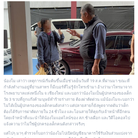
น้องโม เล่าว่า เหตุการณ์เริ่มต้นขึ้นเมื่อช่วงเย็นวันที่ 19 ส.ค.ที่ผ่านมา ขณะที่
กำลังทำงานอยู่ที่ย่านสาทร ก็มีเบอร์ที่ไม่รู้จักโทรเข้ามา อ้างว่ามาโทรมาจาก
โรงพยาบาลแห่งหนึ่งใน จ.เชียงใหม่ และบอกว่าน้องโมเป็นผู้ปกครองของเด็ก
วัย 3 ขวบที่ถูกแก๊งค้ามนุษย์ทำร้ายร่างกาย ต้องผ่าตัดด่วน แม้น้องโมจะบอกว่า
ไม่ได้เป็นผู้ปกครองของเด็กคนดังกล่าว แต่ปลายสายก็ยังพูดจากดดันว่าเด็ก
ต้องได้รับการผ่าตัดภายใน 24 ชั่วโมง และโอนสายให้คุยกับเจ้าหน้าที่อีกคน
โดยเจ้าหน้าที่แนะนำให้น้องโมแอดไลน์ของ สภ.ช้างเผือก และวิดีโอคอลไป
แจ้งความว่าไม่ใช่ผู้ปกครองเด็กคนดังกล่าวจริงๆ
แต่ไปๆ มาๆ ตำรวจก็บอกว่าน้องโมไปเปิดบัญชีธนาคารใช้รับเงินส่วนแบ่งจาก