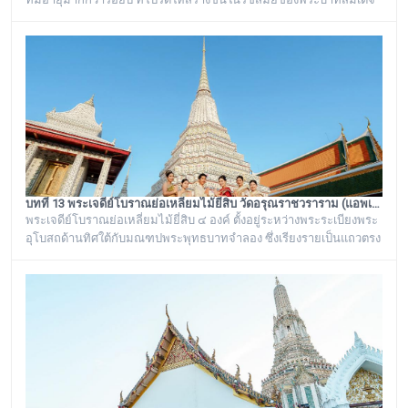
พระนั่งเกล้าเจ้าอยู่หัว รัชกาลที่ ๓ โดยมีพระราชดำริให้สร้างขึ้นทั้งหมด
๖ หลัง เรียงรายอยู่บริเวณท่าน้ำของวัดอรุณราชวราราม ริมแม่น้ำ
เจ้าพระยา ซึ่งเก๋งจีนแต่ละหลังจะมีเอกลักษณ์โดดเด่นไม่เหมือนกัน อาทิ
เช่น ศาลาเก๋งจีนหน้าทางเข้าพระปรางค์ จะมีหินแกะสลักโบราณเป็นรูป
จระเข้อย
บทที่ 13 พระเจดีย์โบราณย่อเหลี่ยมไม้ยี่สิบ วัดอรุณราชวราราม (แอพเดียวเที่ยวทั่ววัดอรุณ)
พระเจดีย์โบราณย่อเหลี่ยมไม้ยี่สิบ ๔ องค์ ตั้งอยู่ระหว่างพระระเบียงพระ
อุโบสถด้านทิศใต้กับมณฑปพระพุทธบาทจำลอง ซึ่งเรียงรายเป็นแถวตรง
จากทิศตะวันออกสู่ทิศตะวันตก มีห่างกันพอควร และเป็นพระเจดีย์ที่มี
ลักษณะแบบเดียวกัน มีขนาดเท่ากันทั้งหมด คือเป็นพระเจดีย์ก่อด้วยอิฐ
ถือปูนย่อเหลี่ยมไม้ยี่สิบ ประดับด้วยกระเบื้องถ้วยและกระจกสีต่างๆ เป็น
ลวดลายดอกไม้และลายอื่นๆ มีความวิจิตรงดงามเป็นอย่างมาก