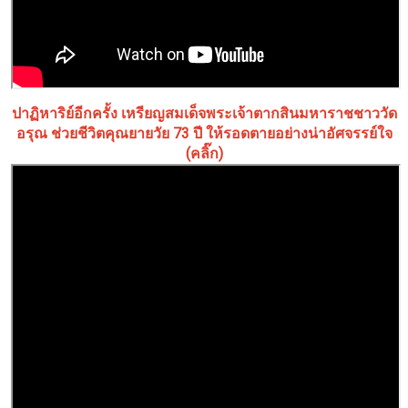
ปาฏิหาริย์อีกครั้ง เหรียญสมเด็จพระเจ้าตากสินมหาราชชาววัด
อรุณ ช่วยชีวิตคุณยายวัย 73 ปี ให้รอดตายอย่างน่าอัศจรรย์ใจ
(คลิ๊ก)