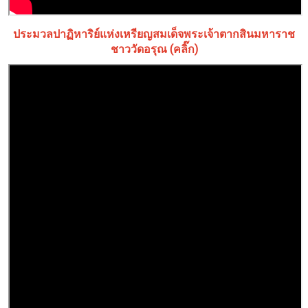
ประมวลปาฏิหาริย์แห่งเหรียญสมเด็จพระเจ้าตากสินมหาราช
ชาววัดอรุณ (คลิ๊ก)