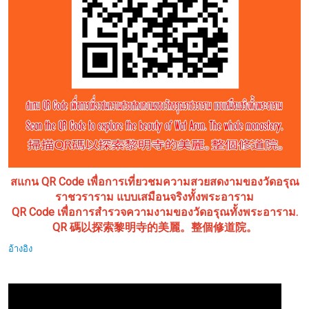
สแกน QR Code เพื่อการเที่ยวชมความสวยสดงามของวัดอรุณ
ราชวราราม แบบเสมือนจริงทั้งพระอาราม
QR Code เพื่อการสำรวจความงามของวัดอรุณทั้งพระอาราม.
QR 碼以探索黎明寺的美麗。整個修道院。
อ้างอิง