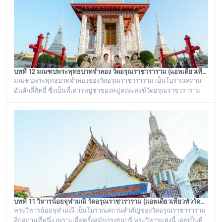
ที่ สมเด็จพระเจ้าลูกยาเธอ ได้เสด็จมาประทับอยู่ที่พระราชวังเดิม
กรุงธนบุรี
บทที่ 12 มณฑปพระพุทธบาทจำลอง วัดอรุณราชวราราม (แอพเดียวเที่ยวทั่ววัดอรุณ)
มณฑปพระพุทธบาทจำลองของวัดอรุณราชวราราม เป็นโบราณสถาน
อันศักดิ์สิทธิ์ ซึ่งเป็นที่เคารพบูชาของหมู่คณะสงฆ์วัดอรุณราชวราราม
และชาวบ้านในละแวกนี้ ตั้งอยู่ระหว่างพระเจดีย์ย่อเหลี่ยมไม้ยี่สิบ ๔ องค์
กับพระวิหารใหญ่วัดอรุณราชวราราม บริเวณของฐานเป็นรูปสี่เหลี่ยมจตุ
รัส ก่อด้วยอิฐถือปูนประดับกระเบื้องถ้วยสีต่าง ๆ มีฐานทักษิณ ๒ ชั้น สร้าง
ขึ้นในรัชสมัยพระบาทสมเด็จพระนั่งเกล้าเจ้าอยู่หัว รัชกาลที่ ๓
บทที่ 11 วิหารน้อยจุฬามณี วัดอรุณราชวราราม (แอพเดียวเที่ยวทั่ววัดอรุณ)
พระวิหารน้อยจุฬามณี เป็นโบราณสถานสำคัญของวัดอรุณราชวราราม
อีกสถานที่หนึ่ง เพราะเมื่อครั้งสมัยกรุงธนบุรี พระวิหารแห่งนี้ เคยเป็นที่