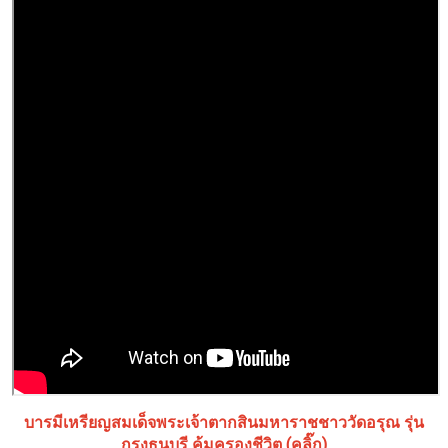
บารมีเหรียญสมเด็จพระเจ้าตากสินมหาราชชาววัดอรุณ รุ่น
กรุงธนบุรี คุ้มครองชีวิต (คลิ๊ก)