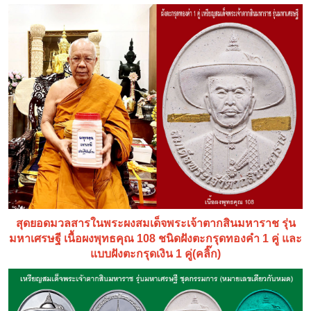
สุดยอดมวลสารในพระผงสมเด็จพระเจ้าตากสินมหาราช รุ่น
มหาเศรษฐี เนื้อผงพุทธคุณ 108 ชนิดฝังตะกรุดทองคำ 1 คู่ และ
แบบฝังตะกรุดเงิน 1 คู่(คลิ๊ก)