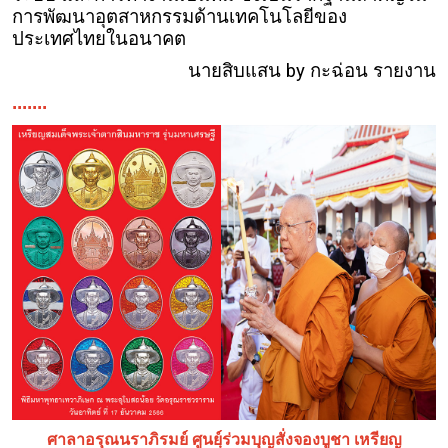
การพัฒนาอุตสาหกรรมด้านเทคโนโลยีของ
ประเทศไทยในอนาคต
นายสิบแสน by กะฉ่อน รายงาน
.......
ศาลาอรุณนราภิรมย์ ศูนยฺ์ร่วมบุญสั่งจองบูชา เหรียญ