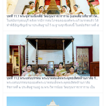
บทที่ 11.1 พระจุฬามณีเจดีย์ วัดอรุณราชวราราม (แอพเดียวเที่ยวทั่ววัดอรุณ)
ในสมัยกรุงธนบุรี หลังจากมีการสมโภชฉลององค์พระแก้วมรกตแล้ว ได้
ทำพิธีอัญเชิญเข้ามาประดิษฐานไว้ ณ ฐานชุกชีแห่งนี้ ในสมัยรัชกาลที่ ๕
ยังเรียกพระวิหารแห่งนี้ว่า “วิหารพระแก้ว” อยู่ตลอดมา จนต่อมาชาว
บ้านได้เรียกเพี้ยนกันไปว่า “วิหารพระเขี้ยวแก้ว” พระจุฬามณีเจดีย์องค์นี้
เป็นสิ่งศักดิ์สิทธิ์ของวัดอรุณราชวราราม ที่ชาวบ้านในละแวกนี้ให้ความ
เคารพศรัทธาตั้งแต่ครั้งอดีตกาลจวบจนมาถึงยุคปัจ
บทที่ 11.2 พระแท่นบรรทม พระบาทสมเด็จพระพุทธเลิศหล้านภาลัย รัชกาลที่ ๒ วัดอรุณราชวราราม (แอพเดียวเที่ยวทั่ววัดอรุณ)
พระแท่นบรรทมขององค์พระบาทสมเด็จพระพุทธเลิศหล้านภาลัย
รัชกาลที่ ๒ ประดิษฐานอยู่ ณ พระวิหารน้อย วัดอรุณราชวราราม เป็น
พระแท่นบรรทมเก่าแก่โบราณที่มีลวดลายแกะสลักงดงาม เป็นของ
ดั้งเดิมที่มีอยู่คู่กับวัดอรุณราชวรารามมาช้านาน ตั้งแต่เมื่อครั้งที่พระบาท
สมเด็จพระพุทธเลิศหล้านภาลัย รัชกาลที่ ๒ พระองค์ยังทรงครองพระยศ