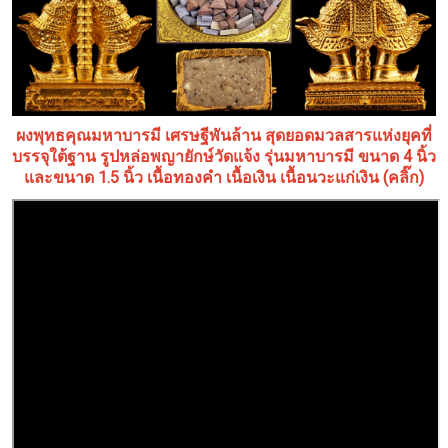
ผงพุทธคุณมหาบารมี เศรษฐีพันล้าน สุดยอดมวลสารแห่งยุคที่
บรรจุใต้ฐาน รูปหล่อพญายักษ์วัดแจ้ง รุ่นมหาบารมี ขนาด 4 นิ้ว
และขนาด 1.5 นิ้ว เนื้อทองคำ เนื้อเงิน เนื้อนวะแก่เงิน (คลิ๊ก)