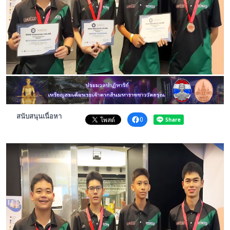
พระดอทกะฉ่อน
กะฉ่อนช้อปปิ้ง
ติดต่อ
สนับสนุนเนื่อหา
0