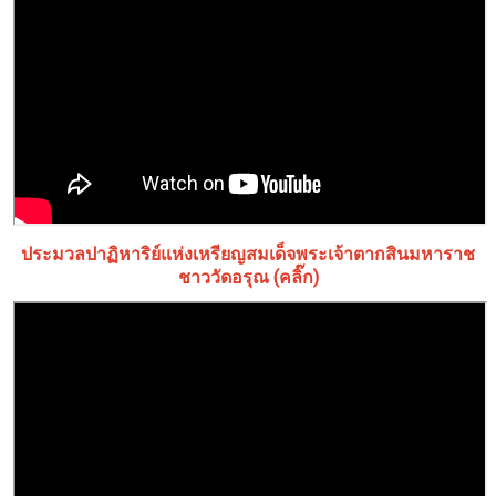
ประมวลปาฏิหาริย์แห่งเหรียญสมเด็จพระเจ้าตากสินมหาราช
ชาววัดอรุณ (คลิ๊ก)