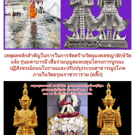
เหตุผลหลักสำคัญในการในการจัดสร้างวัตถุมงคลพญายักษ์วัด
แจ้ง รุ่นมหาบารมี เพื่อร่วมบุญสมทบทุนโครงการบูรณะ
ปฏิสังขรณ์ถนนโบราณและปรับปรุงระบบสาธารณูปโภค
ภายในวัดอรุณราชวราราม (คลิ๊ก)