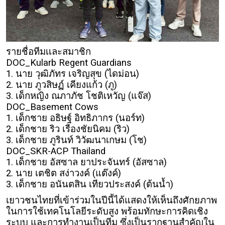
รายชื่อทีมเเละสมาชิก
DOC_Kularb Regent Guardians
1. นาย วุฒิภัทร เจริญสุข (ไดม่อน)
2. นาย ภูวสิษฏ์ เคียงแก้ว (ภู)
3. เด็กหญิง ณภาภัช โชติเหวัญ (แจ๊ส)
DOC_Basement Cows
1. เด็กชาย อธิษฐ์ อิทธิภากร (นอร์ท)
2. เด็กชาย ริว เรืองชัยนิคม (ริว)
3. เด็กชาย ภูรินท์ วิวัฒนาเกษม (โช)
DOC_SKR-ACP Thailand
1. เด็กชาย อัสซาล ยาประจันทร์ (อัสซาล)
2. นาย เตชิต สง่าวงค์ (แต๊งค์)
3. เด็กชาย อนันตสิน เทียวประสงค์ (ต้นน้ำ)
เยาวชนไทยที่เข้าร่วมในปีนี้ได้แสดงให้เห็นถึงศักยภาพ
ในการใช้เทคโนโลยีระดับสูง พร้อมทักษะการคิดเชิง
ระบบ และการทำงานเป็นทีม ซึ่งเป็นรากฐานสำคัญใน