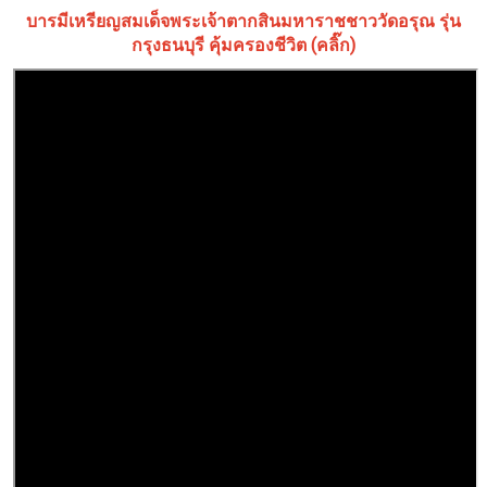
บารมีเหรียญสมเด็จพระเจ้าตากสินมหาราชชาววัดอรุณ รุ่น
กรุงธนบุรี คุ้มครองชีวิต (คลิ๊ก)