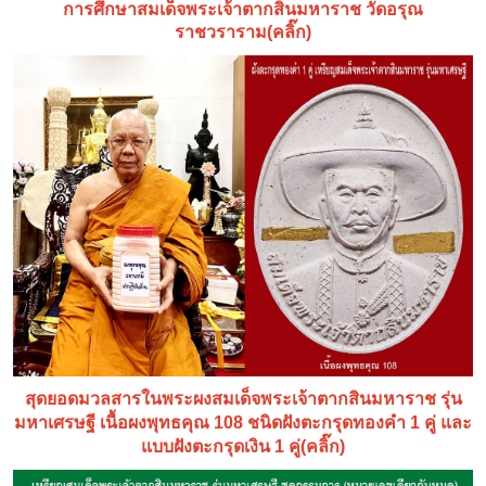
การศึกษาสมเด็จพระเจ้าตากสินมหาราช วัดอรุณ
ราชวราราม(คลิ๊ก)
สุดยอดมวลสารในพระผงสมเด็จพระเจ้าตากสินมหาราช รุ่น
มหาเศรษฐี เนื้อผงพุทธคุณ 108 ชนิดฝังตะกรุดทองคำ 1 คู่ และ
แบบฝังตะกรุดเงิน 1 คู่(คลิ๊ก)