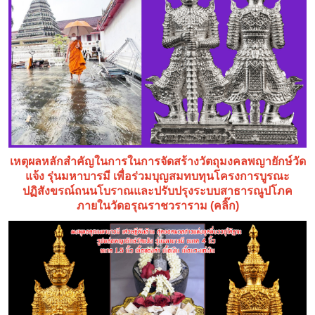
เหตุผลหลักสำคัญในการในการจัดสร้างวัตถุมงคลพญายักษ์วัด
แจ้ง รุ่นมหาบารมี เพื่อร่วมบุญสมทบทุนโครงการบูรณะ
ปฏิสังขรณ์ถนนโบราณและปรับปรุงระบบสาธารณูปโภค
ภายในวัดอรุณราชวราราม (คลิ๊ก)