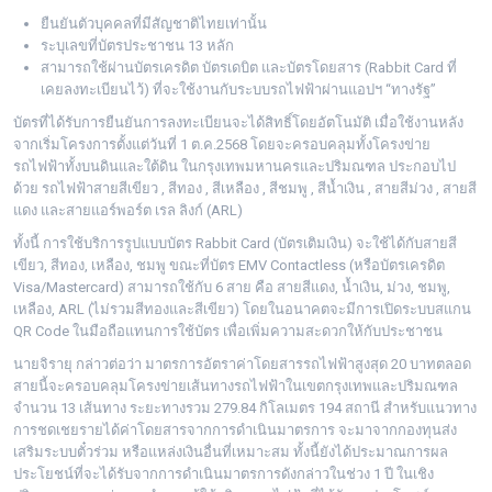
ยืนยันตัวบุคคลที่มีสัญชาติไทยเท่านั้น
ระบุเลขที่บัตรประชาชน 13 หลัก
สามารถใช้ผ่านบัตรเครดิต บัตรเดบิต และบัตรโดยสาร (Rabbit Card ที่
เคยลงทะเบียนไว้) ที่จะใช้งานกับระบบรถไฟฟ้าผ่านแอปฯ “ทางรัฐ”
บัตรที่ได้รับการยืนยันการลงทะเบียนจะได้สิทธิ์โดยอัตโนมัติ เมื่อใช้งานหลัง
จากเริ่มโครงการตั้งแต่วันที่ 1 ต.ค.2568 โดยจะครอบคลุมทั้งโครงข่าย
รถไฟฟ้าทั้งบนดินและใต้ดิน ในกรุงเทพมหานครและปริมณฑล ประกอบไป
ด้วย รถไฟฟ้าสายสีเขียว , สีทอง , สีเหลือง , สีชมพู , สีน้ำเงิน , สายสีม่วง , สายสี
แดง และสายแอร์พอร์ต เรล ลิงก์ (ARL)
ทั้งนี้ การใช้บริการรูปแบบบัตร Rabbit Card (บัตรเติมเงิน) จะใช้ได้กับสายสี
เขียว, สีทอง, เหลือง, ชมพู ขณะที่บัตร EMV Contactless (หรือบัตรเครดิต
Visa/Mastercard) สามารถใช้กับ 6 สาย คือ สายสีแดง, น้ำเงิน, ม่วง, ชมพู,
เหลือง, ARL (ไม่รวมสีทองและสีเขียว) โดยในอนาคตจะมีการเปิดระบบสแกน
QR Code ในมือถือแทนการใช้บัตร เพื่อเพิ่มความสะดวกให้กับประชาชน
นายจิรายุ กล่าวต่อว่า มาตรการอัตราค่าโดยสารรถไฟฟ้าสูงสุด 20 บาทตลอด
สายนี้จะครอบคลุมโครงข่ายเส้นทางรถไฟฟ้าในเขตกรุงเทพและปริมณฑล
จำนวน 13 เส้นทาง ระยะทางรวม 279.84 กิโลเมตร 194 สถานี สำหรับแนวทาง
การชดเชยรายได้ค่าโดยสารจากการดำเนินมาตรการ จะมาจากกองทุนส่ง
เสริมระบบตั๋วร่วม หรือแหล่งเงินอื่นที่เหมาะสม ทั้งนี้ยังได้ประมาณการผล
ประโยชน์ที่จะได้รับจากการดำเนินมาตรการดังกล่าวในช่วง 1 ปี ในเชิง