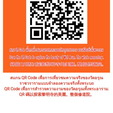
สแกน QR Code เพื่อการเที่ยวชมความจริงของวัดอรุณ
ราชวรารามแบบจำลองความจริงทั้งพระบถ
QR Code เพื่อการสำรวจความงามของวัดอรุณทั้งพระอาราม.
QR 碼以探索黎明寺的美麗。整個修道院。