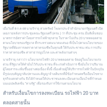
เมื่อวันที่ 8 ก.ค.68 นายจิรายุ ห่วงทรัพย์ โฆษกประจำสำนักนายกรัฐมนตรี เปิด
เผยภายหลังการประชุมคณะรัฐมนตรี (ครม.) ว่า ที่ประชุม ครม.มีมติเห็นชอบ
มาตรการอัตราค่าโดยสารรถไฟฟ้าทุกสาย ในราคาไม่เกิน 20 บาทตลอดสาย
ตามนโยบายของรัฐบาล ที่กระทรวงคมนาคมเสนอ ที่เป็นไปตามนโยบายของ
รัฐบาลที่ต้องการลดราคาค่าครองชีพในทุกมติ ให้กับประชาชน เช่น การปรับ
ราคาค่าครองชีพ ค่าสาธารณูปโภค และค่าพลังงานต่างๆ
นายจิรายุ กล่าวว่า นโยบายรถไฟฟ้า 20 บาทตลอดสาย จัดอยู่ในนโยบายเร่ง
ด่วน ที่รัฐบาลให้คำมั่นไว้กับประชาชน ที่จะเร่งดำเนินการ ซึ่งมั่นใจว่าปริมาณ
ผู้โดยสารจะเพิ่มขึ้นอย่างต่อเนื่อง ทั้งนี้ เนื่องด้วยผู้ให้บริการรถไฟฟ้าในปัจจุบัน
มีรูปแบบสัญญาสัมปทานและสัญญาจ้างเดินรถที่มีข้อกำหนดหรือเงื่อนไขทาง
ธุรกิจแตกต่างกัน จึงได้กำหนดให้ประชาชนลงทะเบียนตามเงื่อนไขที่กำหนด
บนแอปพลิเคชั่น “ทางรัฐ” เพื่อรองรับการใช้งานตามนโยบาย
สำหรับเงื่อนไขการลงทะเบียน รถไฟฟ้า 20 บาท
ตลอดสายนั้น