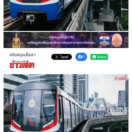
พระดอทกะฉ่อน
กะฉ่อนช้อปปิ้ง
ติดต่อ
สนับสนุนเนื่อหา
0