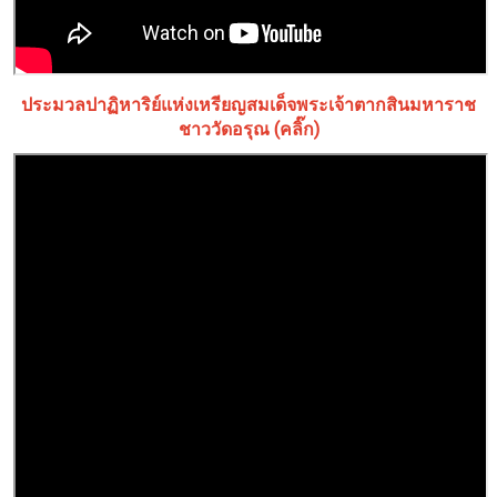
ประมวลปาฏิหาริย์แห่งเหรียญสมเด็จพระเจ้าตากสินมหาราช
ชาววัดอรุณ (คลิ๊ก)