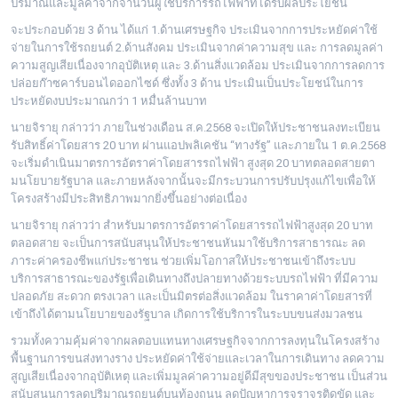
ปริมาณและมูลค่าจากจำนวนผู้ใช้บริการรถไฟฟ้าที่ได้รับผลประโยชน์
จะประกอบด้วย 3 ด้าน ได้แก่ 1.ด้านเศรษฐกิจ ประเมินจากการประหยัดค่าใช้
จ่ายในการใช้รถยนต์ 2.ด้านสังคม ประเมินจากค่าความสุข และ การลดมูลค่า
ความสูญเสียเนื่องจากอุบัติเหตุ และ 3.ด้านสิ่งแวดล้อม ประเมินจากการลดการ
ปล่อยก๊าซคาร์บอนไดออกไซด์ ซึ่งทั้ง 3 ด้าน ประเมินเป็นประโยชน์ในการ
ประหยัดงบประมาณกว่า 1 หมื่นล้านบาท
นายจิรายุ กล่าวว่า ภายในช่วงเดือน ส.ค.2568 จะเปิดให้ประชาชนลงทะเบียน
รับสิทธิ์ค่าโดยสาร 20 บาท ผ่านแอปพลิเคชัน “ทางรัฐ” และภายใน 1 ต.ค.2568
จะเริ่มดำเนินมาตรการอัตราค่าโดยสารรถไฟฟ้า สูงสุด 20 บาทตลอดสายตา
มนโยบายรัฐบาล และภายหลังจากนั้นจะมีกระบวนการปรับปรุงแก้ไขเพื่อให้
โครงสร้างมีประสิทธิภาพมากยิ่งขึ้นอย่างต่อเนื่อง
นายจิรายุ กล่าวว่า สำหรับมาตรการอัตราค่าโดยสารรถไฟฟ้าสูงสุด 20 บาท
ตลอดสาย จะเป็นการสนับสนุนให้ประชาชนหันมาใช้บริการสาธารณะ ลด
ภาระค่าครองชีพแก่ประชาชน ช่วยเพิ่มโอกาสให้ประชาชนเข้าถึงระบบ
บริการสาธารณะของรัฐเพื่อเดินทางถึงปลายทางด้วยระบบรถไฟฟ้า ที่มีความ
ปลอดภัย สะดวก ตรงเวลา และเป็นมิตรต่อสิ่งแวดล้อม ในราคาค่าโดยสารที่
เข้าถึงได้ตามนโยบายของรัฐบาล เกิดการใช้บริการในระบบขนส่งมวลชน
รวมทั้งความคุ้มค่าจากผลตอบแทนทางเศรษฐกิจจากการลงทุนในโครงสร้าง
พื้นฐานการขนส่งทางราง ประหยัดค่าใช้จ่ายและเวลาในการเดินทาง ลดความ
สูญเสียเนื่องจากอุบัติเหตุ และเพิ่มมูลค่าความอยู่ดีมีสุขของประชาชน เป็นส่วน
สนับสนุนการลดปริมาณรถยนต์บนท้องถนน ลดปัญหาการจราจรติดขัด และ