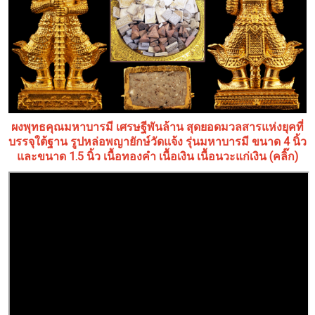
ผงพุทธคุณมหาบารมี เศรษฐีพันล้าน สุดยอดมวลสารแห่งยุคที่
บรรจุใต้ฐาน รูปหล่อพญายักษ์วัดแจ้ง รุ่นมหาบารมี ขนาด 4 นิ้ว
และขนาด 1.5 นิ้ว เนื้อทองคำ เนื้อเงิน เนื้อนวะแก่เงิน (คลิ๊ก)