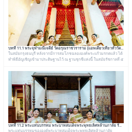
บทที่ 11.1 พระจุฬามณีเจดีย์ วัดอรุณราชวราราม (แอพเดียวเที่ยวทั่ววัดอรุณ)
ในสมัยกรุงธนบุรี หลังจากมีการสมโภชฉลององค์พระแก้วมรกตแล้ว ได้
ทำพิธีอัญเชิญเข้ามาประดิษฐานไว้ ณ ฐานชุกชีแห่งนี้ ในสมัยรัชกาลที่ ๕
ยังเรียกพระวิหารแห่งนี้ว่า “วิหารพระแก้ว” อยู่ตลอดมา จนต่อมาชาว
บ้านได้เรียกเพี้ยนกันไปว่า “วิหารพระเขี้ยวแก้ว” พระจุฬามณีเจดีย์องค์นี้
เป็นสิ่งศักดิ์สิทธิ์ของวัดอรุณราชวราราม ที่ชาวบ้านในละแวกนี้ให้ความ
เคารพศรัทธาตั้งแต่ครั้งอดีตกาลจวบจนมาถึงยุคปัจ
บทที่ 11.2 พระแท่นบรรทม พระบาทสมเด็จพระพุทธเลิศหล้านภาลัย รัชกาลที่ ๒ วัดอรุณราชวราราม (แอพเดียวเที่ยวทั่ววัดอรุณ)
พระแท่นบรรทมขององค์พระบาทสมเด็จพระพุทธเลิศหล้านภาลัย