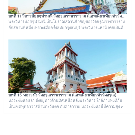
บทที่ 11 วิหารน้อยจุฬามณี วัดอรุณราชวราราม (แอพเดียวเที่ยวทั่ววัดอรุณ)
พระวิหารน้อยจุฬามณี เป็นโบราณสถานสำคัญของวัดอรุณราชวราราม
อีกสถานที่หนึ่ง เพราะเมื่อครั้งสมัยกรุงธนบุรี พระวิหารแห่งนี้ เคยเป็นที่
ประดิษฐาน พระพุทธมหามณีรัตนปฏิมากร หรือ พระแก้วมรกต ก่อนจะ
ทำพิธีอัญเชิญ ย้ายไปประดิษฐานอยู่ที่ วัดพระศรีรัตนศาสดาราม หรือ วัด
พระแก้ว ในพระบรมมหาราชวัง
บทที่ 15 หอระฆัง วัดอรุณราชวราราม (แอพเดียวเที่ยวทั่ววัดอรุณ)
หอระฆังหอแรก ตั้งอยู่ทางด้านทิศเหนือหลังพระวิหาร ใกล้กำแพงที่กั้น
เป็นเขตพุทธาวาสด้านตะวันตก กับศาลาราย หอระฆังหอนี้มีความสูง ๓
ชั้น มุงด้วยกระเบื้องเคลือบ มีลายปูนปั้นประดับกระเบื้องถ้วยที่หน้าบัน
เป็นลายดอกไม้ปักอยู่ในพาน แขวนระฆังธรรมดาอย่างที่เห็นตามวัด
ทั่วไป กล่าวกันว่าเสียงไพเราะดีมาก พระครูวิสุทธิสรภาณ (แผ้ว) อดีตผู้
ช่วยเจ้าอาวาส เป็นผู้เทหล่อระฆังดังกล่าว