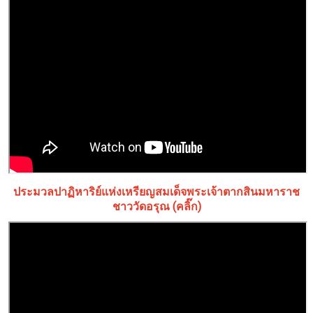
ประมวลปาฏิหาริย์แห่งเหรียญสมเด็จพระเจ้าตากสินมหาราช
ชาววัดอรุณ (คลิ๊ก)