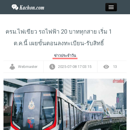
Close
ครม.ไฟเขียว รถไฟฟ้า 20 บาททุกสาย เริ่ม 1
ต.ค.นี้ เผยขั้นตอนลงทะเบียน-รับสิทธิ์
Home
ข่าวประจำวัน
ข่าว
Webmaster
2025-07-08 17:03:15
13
กะฉ่อนพระเครื่อง
วาไรตี้
ไลฟ์สไตล์
สังคมออนไลน์