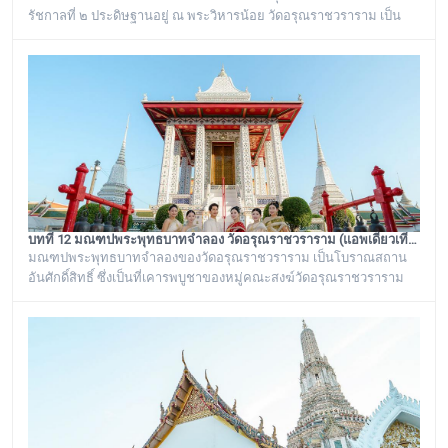
รัชกาลที่ ๒ ประดิษฐานอยู่ ณ พระวิหารน้อย วัดอรุณราชวราราม เป็น
พระแท่นบรรทมเก่าแก่โบราณที่มีลวดลายแกะสลักงดงาม เป็นของ
ดั้งเดิมที่มีอยู่คู่กับวัดอรุณราชวรารามมาช้านาน ตั้งแต่เมื่อครั้งที่พระบาท
สมเด็จพระพุทธเลิศหล้านภาลัย รัชกาลที่ ๒ พระองค์ยังทรงครองพระยศ
ที่ สมเด็จพระเจ้าลูกยาเธอ ได้เสด็จมาประทับอยู่ที่พระราชวังเดิม
กรุงธนบุรี
บทที่ 12 มณฑปพระพุทธบาทจำลอง วัดอรุณราชวราราม (แอพเดียวเที่ยวทั่ววัดอรุณ)
มณฑปพระพุทธบาทจำลองของวัดอรุณราชวราราม เป็นโบราณสถาน
อันศักดิ์สิทธิ์ ซึ่งเป็นที่เคารพบูชาของหมู่คณะสงฆ์วัดอรุณราชวราราม
และชาวบ้านในละแวกนี้ ตั้งอยู่ระหว่างพระเจดีย์ย่อเหลี่ยมไม้ยี่สิบ ๔ องค์
กับพระวิหารใหญ่วัดอรุณราชวราราม บริเวณของฐานเป็นรูปสี่เหลี่ยมจตุ
รัส ก่อด้วยอิฐถือปูนประดับกระเบื้องถ้วยสีต่าง ๆ มีฐานทักษิณ ๒ ชั้น สร้าง
ขึ้นในรัชสมัยพระบาทสมเด็จพระนั่งเกล้าเจ้าอยู่หัว รัชกาลที่ ๓