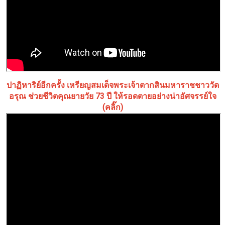
ปาฏิหาริย์อีกครั้ง เหรียญสมเด็จพระเจ้าตากสินมหาราชชาววัด
อรุณ ช่วยชีวิตคุณยายวัย 73 ปี ให้รอดตายอย่างน่าอัศจรรย์ใจ
(คลิ๊ก)