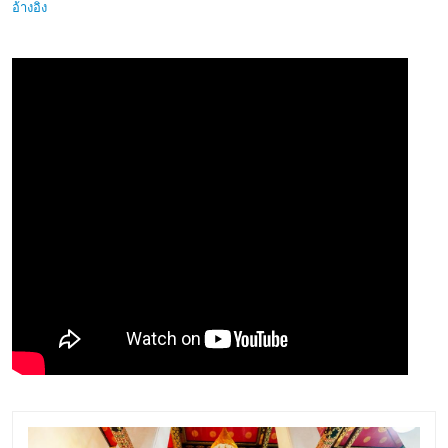
อ้างอิง