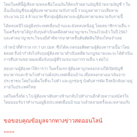
โดยในคดีนี้ผู้เสียหายหลงเชื่อโอนเงินให้คนร้ายผ่านบัญชีม้าหลายบัญชี 1 ใน
นั้นเป็นบัญชีของผู้ต้องหาตามหมายจับรายนี้ รวมมูลค่าความเสียหาย
ประมาณ 22.4 ล้านบาท ซึ่งกลุ่มผู้ต้องหาและผู้ต้องหาตามหมายจับรายนี้
ได้หลบหนีไปอยู่ฝั่งประเทศเพื่อนบ้านและยังหลบหนีอยู่ โดยสมาชิกรายอื่น ๆ
ในเครือข่ายได้ถูกจับกุมดำเนินคดีส่งศาลอาญาพระโขนงไปแล้ว ในปี 2567
และศาลอาญาพระโขนงมีคำพิพากษาศาลชั้นต้นตัดสินให้ลงโทษจำเลย
เจ้าหน้าที่ตำรวจ กก.1 บก.ปอท. ซึ่งได้สะกดรอยติดตามผู้ต้องหารายนี้มาโดย
ตลอด จึงนำกำลังไปจับกุมผู้ต้องหามาดำเนินคดีตามกฎหมายและจะได้ดำเนิน
การสืบสวนขยายผลเพื่อจับกุมผู้ที่ร่วมขบวนการรายอื่น ๆ ต่อไป
สอบถามผู้ต้องหาให้การว่า ในครั้งแรก ผู้ต้องหาถูกหลอกลวงให้เปิดบัญชี
ธนาคารและข้ามไปทำงานฝั่งประเทศเพื่อนบ้าน เพื่อหลอกลวงเอาเงินจาก
ประชาชน โดยไม่เต็มใจที่จะไปทำ และถูกข่มขู่ บังคับสารพัด จึงหนีกลับมาอยู่
ภายในประเทศไทย
แต่ในครั้งถัด ๆ ไป ผู้ต้องหาเดินทางข้ามกลับไปทำงานอีกด้วยความสมัครใจ
โดยยอมรับว่าทำงานอยู่ฝั่งประเทศเพื่อนบ้านมาแล้วหลายครั้งและหลายแก๊ง
ขอขอบคุณข้อมูลจากทางข่าวสดออนไลน์
.......