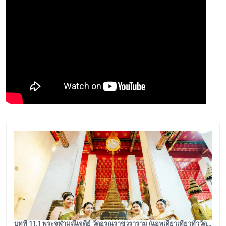
บทที่ 11.1 พระจุฬามณีเจดีย์ วัดอรุณราชวราราม (แอพเดียวเที่ยวทั่ววัดอรุณ)