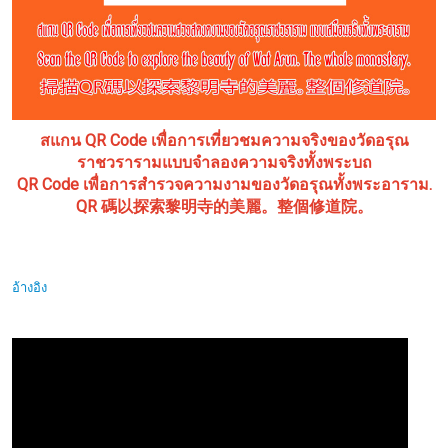
สแกน QR Code เพื่อการเที่ยวชมความจริงของวัดอรุณ
ราชวรารามแบบจำลองความจริงทั้งพระบถ
QR Code เพื่อการสำรวจความงามของวัดอรุณทั้งพระอาราม.
QR 碼以探索黎明寺的美麗。整個修道院。
อ้างอิง