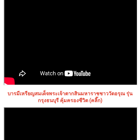
บารมีเหรียญสมเด็จพระเจ้าตากสินมหาราชชาววัดอรุณ รุ่น
กรุงธนบุรี คุ้มครองชีวิต (คลิ๊ก)