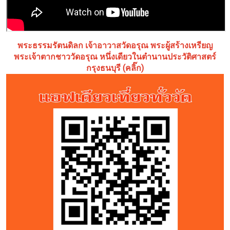
พระธรรมรัตนดิลก เจ้าอาวาสวัดอรุณ พระผู้สร้างเหรียญ
พระเจ้าตากชาววัดอรุณ หนึ่งเดียวในตำนานประวัติศาสตร์
กรุงธนบุรี (คลิ๊ก)