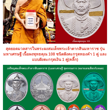
สุดยอดมวลสารในพระผงสมเด็จพระเจ้าตากสินมหาราช รุ่น
มหาเศรษฐี เนื้อผงพุทธคุณ 108 ชนิดฝังตะกรุดทองคำ 1 คู่ และ
แบบฝังตะกรุดเงิน 1 คู่(คลิ๊ก)