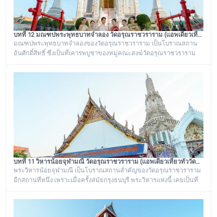
บทที่ 12 มณฑปพระพุทธบาทจำลอง วัดอรุณราชวราราม (แอพเดียวเที่ยวทั่ววัดอรุณ)
มณฑปพระพุทธบาทจำลองของวัดอรุณราชวราราม เป็นโบราณสถาน
อันศักดิ์สิทธิ์ ซึ่งเป็นที่เคารพบูชาของหมู่คณะสงฆ์วัดอรุณราชวราราม
และชาวบ้านในละแวกนี้ ตั้งอยู่ระหว่างพระเจดีย์ย่อเหลี่ยมไม้ยี่สิบ ๔ องค์
กับพระวิหารใหญ่วัดอรุณราชวราราม บริเวณของฐานเป็นรูปสี่เหลี่ยมจตุ
รัส ก่อด้วยอิฐถือปูนประดับกระเบื้องถ้วยสีต่าง ๆ มีฐานทักษิณ ๒ ชั้น สร้าง
ขึ้นในรัชสมัยพระบาทสมเด็จพระนั่งเกล้าเจ้าอยู่หัว รัชกาลที่ ๓
บทที่ 11 วิหารน้อยจุฬามณี วัดอรุณราชวราราม (แอพเดียวเที่ยวทั่ววัดอรุณ)
พระวิหารน้อยจุฬามณี เป็นโบราณสถานสำคัญของวัดอรุณราชวราราม
อีกสถานที่หนึ่ง เพราะเมื่อครั้งสมัยกรุงธนบุรี พระวิหารแห่งนี้ เคยเป็นที่
ประดิษฐาน พระพุทธมหามณีรัตนปฏิมากร หรือ พระแก้วมรกต ก่อนจะ
ทำพิธีอัญเชิญ ย้ายไปประดิษฐานอยู่ที่ วัดพระศรีรัตนศาสดาราม หรือ วัด
พระแก้ว ในพระบรมมหาราชวัง