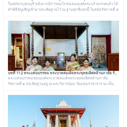
ในสมัยกรุงธนบุรี หลังจากมีการสมโภชฉลององค์พระแก้วมรกตแล้ว ได้
ทำพิธีอัญเชิญเข้ามาประดิษฐานไว้ ณ ฐานชุกชีแห่งนี้ ในสมัยรัชกาลที่ ๕
ยังเรียกพระวิหารแห่งนี้ว่า “วิหารพระแก้ว” อยู่ตลอดมา จนต่อมาชาว
บ้านได้เรียกเพี้ยนกันไปว่า “วิหารพระเขี้ยวแก้ว” พระจุฬามณีเจดีย์องค์นี้
เป็นสิ่งศักดิ์สิทธิ์ของวัดอรุณราชวราราม ที่ชาวบ้านในละแวกนี้ให้ความ
เคารพศรัทธาตั้งแต่ครั้งอดีตกาลจวบจนมาถึงยุคปัจ
บทที่ 11.2 พระแท่นบรรทม พระบาทสมเด็จพระพุทธเลิศหล้านภาลัย รัชกาลที่ ๒ วัดอรุณราชวราราม (แอพเดียวเที่ยวทั่ววัดอรุณ)
พระแท่นบรรทมขององค์พระบาทสมเด็จพระพุทธเลิศหล้านภาลัย
รัชกาลที่ ๒ ประดิษฐานอยู่ ณ พระวิหารน้อย วัดอรุณราชวราราม เป็น
พระแท่นบรรทมเก่าแก่โบราณที่มีลวดลายแกะสลักงดงาม เป็นของ
ดั้งเดิมที่มีอยู่คู่กับวัดอรุณราชวรารามมาช้านาน ตั้งแต่เมื่อครั้งที่พระบาท
สมเด็จพระพุทธเลิศหล้านภาลัย รัชกาลที่ ๒ พระองค์ยังทรงครองพระยศ
ที่ สมเด็จพระเจ้าลูกยาเธอ ได้เสด็จมาประทับอยู่ที่พระราชวังเดิม
กรุงธนบุรี