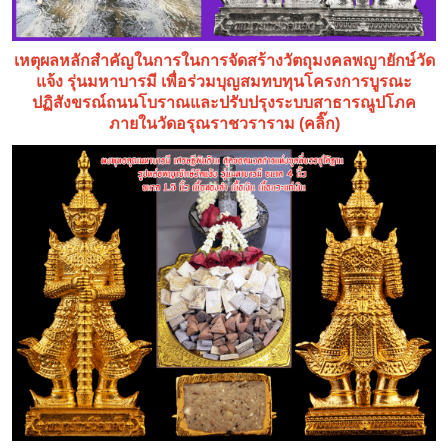
เหตุผลหลักสำคัญในการในการจัดสร้างวัตถุมงคลพญายักษ์วัด
แจ้ง รุ่นมหาบารมี เพื่อร่วมบุญสมทบทุนโครงการบูรณะ
ปฏิสังขรณ์ถนนโบราณและปรับปรุงระบบสาธารณูปโภค
ภายในวัดอรุณราชวราราม (คลิ๊ก)