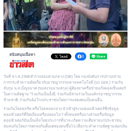
พระดอทกะฉ่อน
กะฉ่อนช้อปปิ้ง
ติดต่อ
สนับสนุนเนื่อหา
0
วันที่ 4 ก.ค.2568 ตำรวจสอบสวนกลาง (CIB) โดย กองบังคับการปราบปราม
การกระทำความผิดเกี่ยวกับอาชญากรรมทางเทคโนโลยี (บก.ปอท.) ร่วมกัน
จับกุม น.ส.เบ็ญจมาศ (ขอสงวนนามสกุล) ผู้ต้องหาเครือข่ายแก๊งคอลเซ็นเตอร์
ในความผิดฐาน “ร่วมกันเป็นอั้งยี่, ร่วมกันมีส่วนร่วมในองค์กรอาชญากรรม
ข้ามชาติ, ร่วมกันฉ้อโกงประชาชนโดยการแสดงตนเป็นคนอื่น,
ร่วมกันโดยทุจริต หรือโดยหลอกลวง นําเข้าสู่ระบบคอมพิวเตอร์ซึ่งข้อมูล
คอมพิวเตอร์ที่บิดเบือนหรือปลอมไม่ว่าทั้งหมดหรือบางส่วนหรือข้อมูล
คอมพิวเตอร์อันเป็นเท็จโดยประการที่น่าจะเกิดความเสียหายแก่ประชาชน,
สมคบกันโดยการตกลงกันตั้งแต่สองคนขึ้นไป เพื่อกระทำความผิดฐานฟอกเงิน