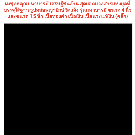
ผงพุทธคุณมหาบารมี เศรษฐีพันล้าน สุดยอดมวลสารแห่งยุคที่
บรรจุใต้ฐาน รูปหล่อพญายักษ์วัดแจ้ง รุ่นมหาบารมี ขนาด 4 นิ้ว
และขนาด 1.5 นิ้ว เนื้อทองคำ เนื้อเงิน เนื้อนวะแก่เงิน (คลิ๊ก)