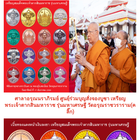
ศาลาอรุณนราภิรมย์ ศูนยฺ์ร่วมบุญสั่งจองบูชา เหรียญ
(ค
พระเจ้าตากสินมหาราช รุ่นมหาเศรษฐี วัดอรุณราชวราราม
ลิ๊ก)