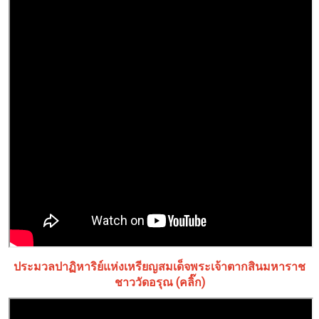
ประมวลปาฏิหาริย์แห่งเหรียญสมเด็จพระเจ้าตากสินมหาราช
ชาววัดอรุณ (คลิ๊ก)