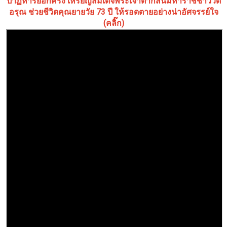
ปาฏิหาริย์อีกครั้ง เหรียญสมเด็จพระเจ้าตากสินมหาราชชาววัด
อรุณ ช่วยชีวิตคุณยายวัย 73 ปี ให้รอดตายอย่างน่าอัศจรรย์ใจ
(คลิ๊ก)