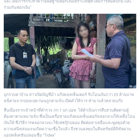
และได้มีการกระทำความผิดฐานฟอกเงินเพราะเหตุที่ได้มีการสมคบกัน และ
ร่วมกันฟอกเงิน”
บุกรวบคาบ้าน สาวเปิดบัญชีม้า แก๊งคอลเซ็นเตอร์ รับโอนเงินกว่า 23 ล้านบาท
หนีตายจากปอยเปต ก่อนถูกตามจับ เปิดคำให้การ ทำมาแล้วหลายแก๊ง
สืบเนื่องจากเจ้าหน้าที่ตำรวจ กก.1 บก.ปอท. ได้ดำเนินการสืบสวนติดตามผู้
ต้องหาตามหมายจับ ซึ่งเป็นเครือข่ายแก๊งคอลเซ็นเตอร์หลอกลวงให้เหยื่อโอน
เงินให้ ซึ่งวิธีการหลอกลวงจะใช้เฟซบุ๊กปลอม ติดต่อหาเหยื่อและพูดคุยด้วย
ความสนิทสนมจนเกิดความเชื่อใจแล้ว จึงชวนลงทุนในสินทรัพย์ดิจิทัลผ่าน
แอปพลิเคชันปลอมชื่อ “Tidex”