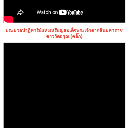
ประมวลปาฏิหาริย์แห่งเหรียญสมเด็จพระเจ้าตากสินมหาราช
ชาววัดอรุณ (คลิ๊ก)