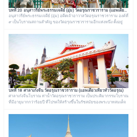
บทที่ 20 อนุสาวรีย์พระธรรมเจดีย์ (อุ่ม) วัดอรุณราชวราราม (แอพเดียวเที่ยวทั่ววัดอรุณ)
อนุสาวรีย์พระธรรมเจดีย์ (อุ่ม) อดีตเจ้าอาวาสวัดอรุณราชวราราม องค์ที่
๙ เป็นโบราณสถานสำคัญ ของวัดอรุณราชวรารามอีกแห่งหนึ่ง ตั้งอยู่
ทางด้านทิศใต้ของภูเขาจำลอง บริเวณศาลาเก๋งจีน ๓ หลัง ทางด้านหน้า
วัดริมแม่น้ำเจ้าพระยา ภายในรั้วอนุสาวรีย์สำคัญของวัดอรุณ
ราชวรารามแห่งนี้ จะมีโกศหินทรายโบราณสีเขียวแบบจีน ซึ่งเป็นสถาน
ที่บรรจุบรรจุอัฐิของพระธรรมเจดีย์ (อุ่ม) อดีตเจ้าอาวาสวัดอรุณ
ราชวราราม องค์ที่ ๙
บทที่ 18 ศาลาเก๋งจีน วัดอรุณราชวราราม (แอพเดียวเที่ยวทั่ววัดอรุณ)
ศาลาเก๋งจีนโบราณ ท่าน้ำวัดอรุณราชวราราม เป็นประติมากรรมโบราณ
ที่มีอายุมากกว่าร้อยปี ที่โปรดให้สร้างขึ้นในรัชสมัยของพระบาทสมเด็จ
พระนั่งเกล้าเจ้าอยู่หัว รัชกาลที่ ๓ โดยมีพระราชดำริให้สร้างขึ้นทั้งหมด
๖ หลัง เรียงรายอยู่บริเวณท่าน้ำของวัดอรุณราชวราราม ริมแม่น้ำ
เจ้าพระยา ซึ่งเก๋งจีนแต่ละหลังจะมีเอกลักษณ์โดดเด่นไม่เหมือนกัน อาทิ
เช่น ศาลาเก๋งจีนหน้าทางเข้าพระปรางค์ จะมีหินแกะสลักโบราณเป็นรูป
จระเข้อย