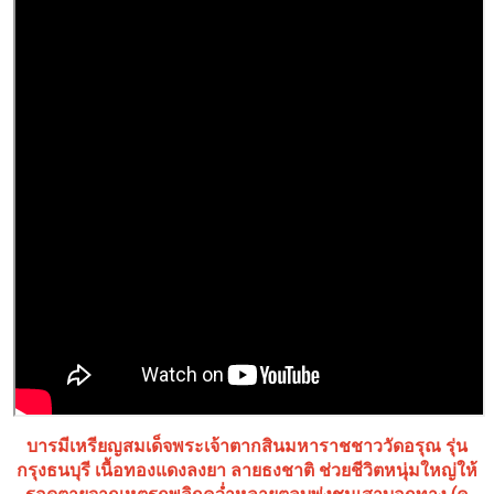
บารมีเหรียญสมเด็จพระเจ้าตากสินมหาราชชาววัดอรุณ รุ่น
กรุงธนบุรี เนื้อทองแดงลงยา ลายธงชาติ ช่วยชีวิตหนุ่มใหญ่ให้