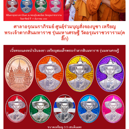
ศาลาอรุณนราภิรมย์ ศูนยฺ์ร่วมบุญสั่งจองบูชา เหรียญ
(ค
พระเจ้าตากสินมหาราช รุ่นมหาเศรษฐี วัดอรุณราชวราราม
ลิ๊ก)