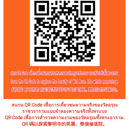
สแกน QR Code เพื่อการเที่ยวชมความจริงของวัดอรุณ
ราชวรารามแบบจำลองความจริงทั้งพระบถ
QR Code เพื่อการสำรวจความงามของวัดอรุณทั้งพระอาราม.
QR 碼以探索黎明寺的美麗。整個修道院。