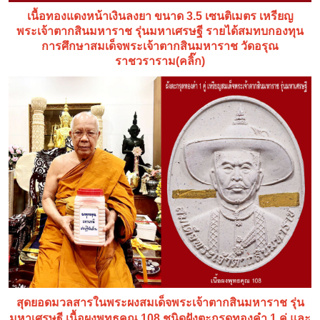
เนื้อทองแดงหน้าเงินลงยา ขนาด 3.5 เซนติเมตร เหรียญ
พระเจ้าตากสินมหาราช รุ่นมหาเศรษฐี รายได้สมทบกองทุน
การศึกษาสมเด็จพระเจ้าตากสินมหาราช วัดอรุณ
ราชวราราม(คลิ๊ก)
สุดยอดมวลสารในพระผงสมเด็จพระเจ้าตากสินมหาราช รุ่น
มหาเศรษฐี เนื้อผงพุทธคุณ 108 ชนิดฝังตะกรุดทองคำ 1 คู่ และ