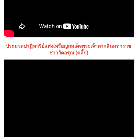
ประมวลปาฏิหาริย์แห่งเหรียญสมเด็จพระเจ้าตากสินมหาราช
ชาววัดอรุณ (คลิ๊ก)