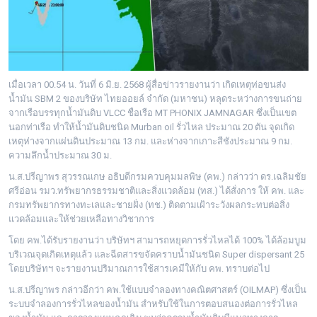
เมื่อเวลา 00.54 น. วันที่ 6 มิ.ย. 2568 ผู้สื่อข่าวรายงานว่า เกิดเหตุท่อขนส่ง
น้ำมัน SBM 2 ของบริษัท ไทยออยล์ จำกัด (มหาชน) หลุดระหว่างการขนถ่าย
จากเรือบรรทุกน้ำมันดิบ VLCC ชื่อเรือ MT PHONIX JAMNAGAR ซึ่งเป็นเขต
นอกท่าเรือ ทำให้น้ำมันดิบชนิด Murban oil รั่วไหล ประมาณ 20 ตัน จุดเกิด
เหตุห่างจากแผ่นดินประมาณ 13 กม. และห่างจากเกาะสีชังประมาณ 9 กม.
ความลึกน้ำประมาณ 30 ม.
น.ส.ปรีญาพร สุวรรณเกษ อธิบดีกรมควบคุมมลพิษ (คพ.) กล่าวว่า ดร.เฉลิมชัย
ศรีอ่อน รมว.ทรัพยากรธรรมชาติและสิ่งแวดล้อม (ทส.) ได้สั่งการ ให้ คพ. และ
กรมทรัพยากรทางทะเลและชายฝั่ง (ทช.) ติดตามเฝ้าระวังผลกระทบต่อสิ่ง
แวดล้อมและให้ช่วยเหลือทางวิชาการ
โดย คพ.ได้รับรายงานว่า บริษัทฯ สามารถหยุดการรั่วไหลได้ 100% ได้ล้อมบูม
บริเวณจุดเกิดเหตุแล้ว และฉีดสารขจัดคราบน้ำมันชนิด Super dispersant 25
โดยบริษัทฯ จะรายงานปริมาณการใช้สารเคมีให้กับ คพ. ทราบต่อไป
น.ส.ปรีญาพร กล่าวอีกว่า คพ.ใช้แบบจำลองทางคณิตศาสตร์ (OILMAP) ซึ่งเป็น
ระบบจำลองการรั่วไหลของน้ำมัน สำหรับใช้ในการตอบสนองต่อการรั่วไหล