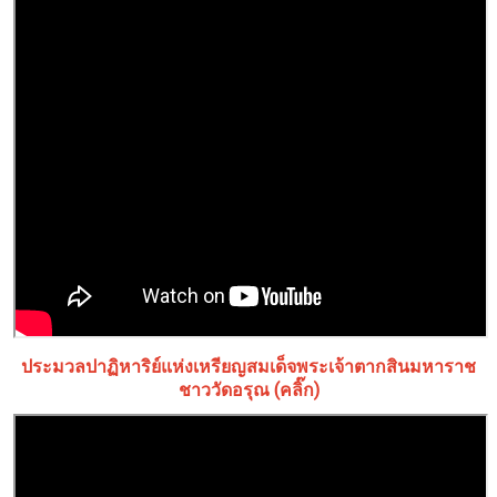
ประมวลปาฏิหาริย์แห่งเหรียญสมเด็จพระเจ้าตากสินมหาราช
ชาววัดอรุณ (คลิ๊ก)