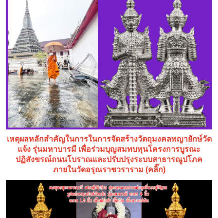
เหตุผลหลักสำคัญในการในการจัดสร้างวัตถุมงคลพญายักษ์วัด
แจ้ง รุ่นมหาบารมี เพื่อร่วมบุญสมทบทุนโครงการบูรณะ
ปฏิสังขรณ์ถนนโบราณและปรับปรุงระบบสาธารณูปโภค
ภายในวัดอรุณราชวราราม (คลิ๊ก)