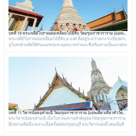
บทที่ 13 พระเจดีย์โบราณย่อเหลี่ยมไม้ยี่สิบ วัดอรุณราชวราราม (แอพเดียวเที่ยวทั่ววัดอรุณ)
พระเจดีย์โบราณย่อเหลี่ยมไม้ยี่สิบ ๔ องค์ ตั้งอยู่ระหว่างพระระเบียงพระ
อุโบสถด้านทิศใต้กับมณฑปพระพุทธบาทจำลอง ซึ่งเรียงรายเป็นแถวตรง
จากทิศตะวันออกสู่ทิศตะวันตก มีห่างกันพอควร และเป็นพระเจดีย์ที่มี
ลักษณะแบบเดียวกัน มีขนาดเท่ากันทั้งหมด คือเป็นพระเจดีย์ก่อด้วยอิฐ
ถือปูนย่อเหลี่ยมไม้ยี่สิบ ประดับด้วยกระเบื้องถ้วยและกระจกสีต่างๆ เป็น
ลวดลายดอกไม้และลายอื่นๆ มีความวิจิตรงดงามเป็นอย่างมาก
บทที่ 11 วิหารน้อยจุฬามณี วัดอรุณราชวราราม (แอพเดียวเที่ยวทั่ววัดอรุณ)
พระวิหารน้อยจุฬามณี เป็นโบราณสถานสำคัญของวัดอรุณราชวราราม
อีกสถานที่หนึ่ง เพราะเมื่อครั้งสมัยกรุงธนบุรี พระวิหารแห่งนี้ เคยเป็นที่
ประดิษฐาน พระพุทธมหามณีรัตนปฏิมากร หรือ พระแก้วมรกต ก่อนจะ