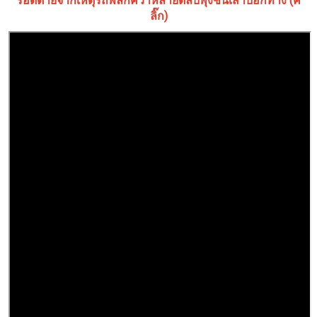
รอดตายจากเหตุรถพลิกคว่ำหลายตลบพุ่งชนเสาบอกทาง (ค
ลิ๊ก)