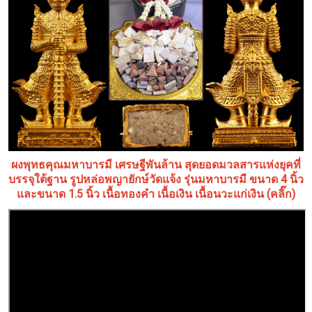
ผงพุทธคุณมหาบารมี เศรษฐีพันล้าน สุดยอดมวลสารแห่งยุคที่
บรรจุใต้ฐาน รูปหล่อพญายักษ์วัดแจ้ง รุ่นมหาบารมี ขนาด 4 นิ้ว
และขนาด 1.5 นิ้ว เนื้อทองคำ เนื้อเงิน เนื้อนวะแก่เงิน (คลิ๊ก)