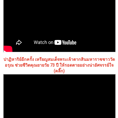
ปาฏิหาริย์อีกครั้ง เหรียญสมเด็จพระเจ้าตากสินมหาราชชาววัด
อรุณ ช่วยชีวิตคุณยายวัย 73 ปี ให้รอดตายอย่างน่าอัศจรรย์ใจ
(คลิ๊ก)