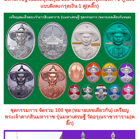
แบบฝังตะกรุดเงิน 1 คู่(คลิ๊ก)
ชุดกรรมการ จัดรวม 100 ชุด (หมายเลขเดียวกัน) เหรียญ
พระเจ้าตากสินมหาราช รุ่นมหาเศรษฐี วัดอรุณราชวราราม(ค
ลิ๊ก)