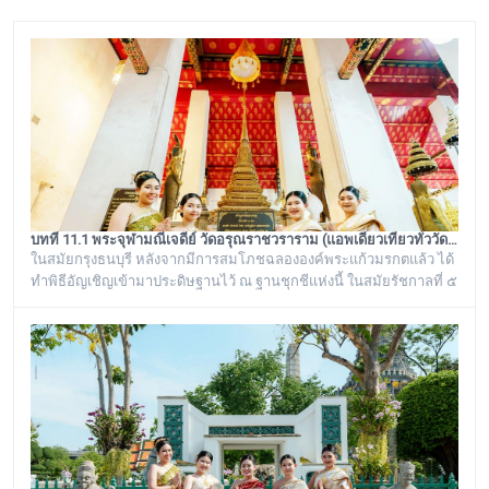
บทที่ 11.1 พระจุฬามณีเจดีย์ วัดอรุณราชวราราม (แอพเดียวเที่ยวทั่ววัดอรุณ)
ในสมัยกรุงธนบุรี หลังจากมีการสมโภชฉลององค์พระแก้วมรกตแล้ว ได้
ทำพิธีอัญเชิญเข้ามาประดิษฐานไว้ ณ ฐานชุกชีแห่งนี้ ในสมัยรัชกาลที่ ๕
ยังเรียกพระวิหารแห่งนี้ว่า “วิหารพระแก้ว” อยู่ตลอดมา จนต่อมาชาว
บ้านได้เรียกเพี้ยนกันไปว่า “วิหารพระเขี้ยวแก้ว” พระจุฬามณีเจดีย์องค์นี้
เป็นสิ่งศักดิ์สิทธิ์ของวัดอรุณราชวราราม ที่ชาวบ้านในละแวกนี้ให้ความ
เคารพศรัทธาตั้งแต่ครั้งอดีตกาลจวบจนมาถึงยุคปัจ