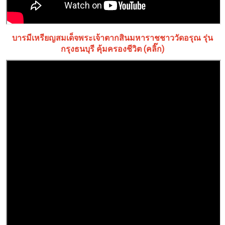
บารมีเหรียญสมเด็จพระเจ้าตากสินมหาราชชาววัดอรุณ รุ่น
กรุงธนบุรี คุ้มครองชีวิต (คลิ๊ก)